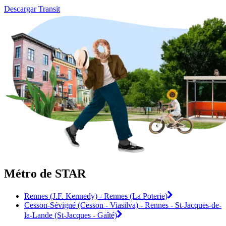
Descargar Transit
Métro de STAR
Rennes (J.F. Kennedy) - Rennes (La Poterie)
Cesson-Sévigné (Cesson - Viasilva) - Rennes - St-Jacques-de-
la-Lande (St-Jacques - Gaîté)