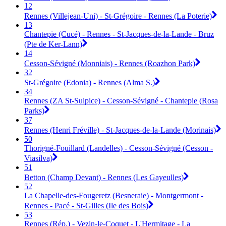
12
Rennes (Villejean-Uni) - St-Grégoire - Rennes (La Poterie)
13
Chantepie (Cucé) - Rennes - St-Jacques-de-la-Lande - Bruz
(Pte de Ker-Lann)
14
Cesson-Sévigné (Monniais) - Rennes (Roazhon Park)
32
St-Grégoire (Edonia) - Rennes (Alma S.)
34
Rennes (ZA St-Sulpice) - Cesson-Sévigné - Chantepie (Rosa
Parks)
37
Rennes (Henri Fréville) - St-Jacques-de-la-Lande (Morinais)
50
Thorigné-Fouillard (Landelles) - Cesson-Sévigné (Cesson -
Viasilva)
51
Betton (Champ Devant) - Rennes (Les Gayeulles)
52
La Chapelle-des-Fougeretz (Besneraie) - Montgermont -
Rennes - Pacé - St-Gilles (Ile des Bois)
53
Rennes (Rép.) - Vezin-le-Coquet - L'Hermitage - La