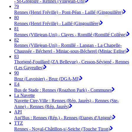
- St-Grégoire - Rennes (Villejean-Uni)
79
Rennes (Henri Fréville) - Pont-Péan - Laillé (Gingouillère)
80
Rennes (Henri Fréville) - Laillé (Gingouillère)
81
Rennes (Villejean-Uni) - Clayes - Romillé (Romillé Collège)
82
Rennes (Villejean-Uni) - Romillé - Langan - La Chapelle-
Chaussée - Bécherel - Miniac-sous-Bécherel (Miniac Eglise)
83
Thorigné-Fouillard (ZA Bellevue) - Cesson-Sévigné - Rennes
(Les Gayeulles)
90
Bruz (Lavoisier) - Bruz (DGA-MI)
E4
Bus de Stade : Rennes (Roazhon Park) - Communes
La Navette
Navette Ctre-Ville : Rennes (Rép. Jaurès) - Rennes (Ste-
Anne) - Rennes (Rép. Jaurès)
API
Api'Bus : Rennes (Rép.) - Rennes (Etangs d'Apigné)
TTZ
Rennes - Noyal-Châtillon-s/-Seiche (Touche Tizon)