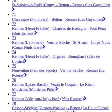
70
St-Sulpice-la-Forêt (Cropy) - Betton - Rennes (Les Gayeulles)
71
Chevaigné (Pommiers) - Betton - Rennes (Les Gayeulles)
72
Rennes (Henri Fréville) - Chartres-de-Bretagne - Pont-Péan
(Bois Esnault)
73
Rennes (La Poterie) - Vern-s/-Seiche - St-Armel - Corps-Nuds
(Corps-Nuds Gare)
74
Rennes (Henri Fréville) - Orgères - Bourgbarré (Ctre de
Loisirs)
75
Nouvoitou (Parc des Sports) - Vern-s/-Seiche - Rennes (La
Poterie)
76
Rennes (Lycée Basch) - Vezin-le-Coquet - Le Rheu -
Mordelles (Mordelles Pâtis)
77
Rennes (Villejean-Uni) - Pacé (Pâtis Roussel)
78
Cesson-Sévigné (Cesson-Viasilva) - Betton (La Haute Plesse)