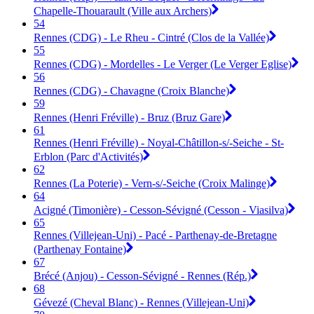
Chapelle-Thouarault (Ville aux Archers)
54
Rennes (CDG) - Le Rheu - Cintré (Clos de la Vallée)
55
Rennes (CDG) - Mordelles - Le Verger (Le Verger Eglise)
56
Rennes (CDG) - Chavagne (Croix Blanche)
59
Rennes (Henri Fréville) - Bruz (Bruz Gare)
61
Rennes (Henri Fréville) - Noyal-Châtillon-s/-Seiche - St-
Erblon (Parc d'Activités)
62
Rennes (La Poterie) - Vern-s/-Seiche (Croix Malinge)
64
Acigné (Timonière) - Cesson-Sévigné (Cesson - Viasilva)
65
Rennes (Villejean-Uni) - Pacé - Parthenay-de-Bretagne
(Parthenay Fontaine)
67
Brécé (Anjou) - Cesson-Sévigné - Rennes (Rép.)
68
Gévezé (Cheval Blanc) - Rennes (Villejean-Uni)