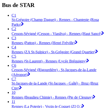
Bus de STAR
C1
St-Grégoire (Champ Daguet) - Rennes - Chantepie (Rosa
Parks)
C2
Cesson-Sévigné (Cesson - Viasilva) - Rennes (Haut Sancé)
C3
Rennes (Patton) - Rennes (Henri Fréville)
C4
Rennes (ZA St-Sulpice) - St-Grégoire (Grand Quartier)
C5
Rennes (St-Laurent) - Rennes (Lycée Bréquigny)
C6
Cesson-Sévigné (Rigourdière) - St-Jacques-de-la-Lande
(Aéroport)
C7
St-Jacques-de-la-Lande (St-Jacques - Gaîté) - Bruz (Bruz
Ctre)
10
Rennes (Beaulieu Chimie) - Rennes (Pte de Cleunay)
11
Rennes (La Poterie) - Vezin-le-Coquet (ZI O.)