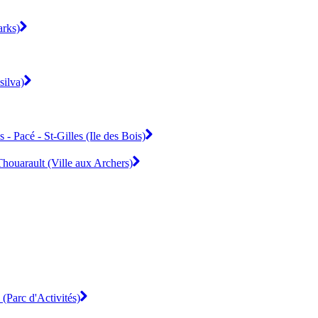
arks)
silva)
 Pacé - St-Gilles (Ile des Bois)
houarault (Ville aux Archers)
 (Parc d'Activités)