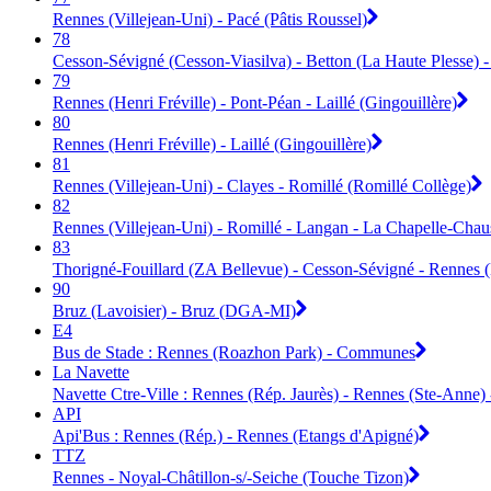
Rennes (Villejean-Uni) - Pacé (Pâtis Roussel)
78
Cesson-Sévigné (Cesson-Viasilva) - Betton (La Haute Plesse) -
79
Rennes (Henri Fréville) - Pont-Péan - Laillé (Gingouillère)
80
Rennes (Henri Fréville) - Laillé (Gingouillère)
81
Rennes (Villejean-Uni) - Clayes - Romillé (Romillé Collège)
82
Rennes (Villejean-Uni) - Romillé - Langan - La Chapelle-Chaus
83
Thorigné-Fouillard (ZA Bellevue) - Cesson-Sévigné - Rennes 
90
Bruz (Lavoisier) - Bruz (DGA-MI)
E4
Bus de Stade : Rennes (Roazhon Park) - Communes
La Navette
Navette Ctre-Ville : Rennes (Rép. Jaurès) - Rennes (Ste-Anne)
API
Api'Bus : Rennes (Rép.) - Rennes (Etangs d'Apigné)
TTZ
Rennes - Noyal-Châtillon-s/-Seiche (Touche Tizon)