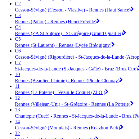
C2
Cesson-Sévigné (Cesson - Viasilva) - Rennes (Haut Sancé)
C3
Rennes (Patton) - Rennes (Henri Fréville)
C4
Rennes (ZA St-Sulpice) - St-Grégoire (Grand Quartier)
C5
Rennes (St-Laurent) - Rennes (Lycée Bréquigny)
C6
Cesson-Sévigné (Rigourdière) - St-Jacques-de-la-Lande (Aérop
C7
St-Jacques-de-la-Lande (St-Jacques - Gaîté) - Bruz (Bruz Ctre)
10
Rennes (Beaulieu Chimie) - Rennes (Pte de Cleunay)
11
Rennes (La Poterie) - Vezin-le-Coquet (ZI O.)
12
Rennes (Villejean-Uni) - St-Grégoire - Rennes (La Poterie)
13
Chantepie (Cucé) - Rennes - St-Jacques-de-la-Lande - Bruz (P
14
Cesson-Sévigné (Monniais) - Rennes (Roazhon Park)
32