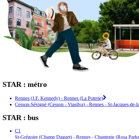
STAR : métro
Rennes (J.F. Kennedy) - Rennes (La Poterie)
Cesson-Sévigné (Cesson - Viasilva) - Rennes - St-Jacques-de-l
STAR : bus
C1
St-Grégoire (Champ Daguet) - Rennes - Chantepie (Rosa Parks