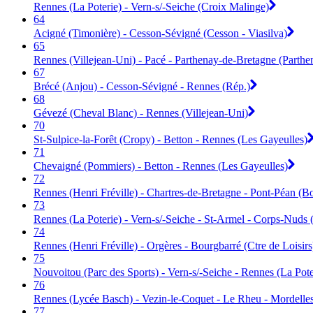
Rennes (La Poterie) - Vern-s/-Seiche (Croix Malinge)
64
Acigné (Timonière) - Cesson-Sévigné (Cesson - Viasilva)
65
Rennes (Villejean-Uni) - Pacé - Parthenay-de-Bretagne (Parthe
67
Brécé (Anjou) - Cesson-Sévigné - Rennes (Rép.)
68
Gévezé (Cheval Blanc) - Rennes (Villejean-Uni)
70
St-Sulpice-la-Forêt (Cropy) - Betton - Rennes (Les Gayeulles)
71
Chevaigné (Pommiers) - Betton - Rennes (Les Gayeulles)
72
Rennes (Henri Fréville) - Chartres-de-Bretagne - Pont-Péan (Bo
73
Rennes (La Poterie) - Vern-s/-Seiche - St-Armel - Corps-Nuds
74
Rennes (Henri Fréville) - Orgères - Bourgbarré (Ctre de Loisirs
75
Nouvoitou (Parc des Sports) - Vern-s/-Seiche - Rennes (La Pote
76
Rennes (Lycée Basch) - Vezin-le-Coquet - Le Rheu - Mordelles
77