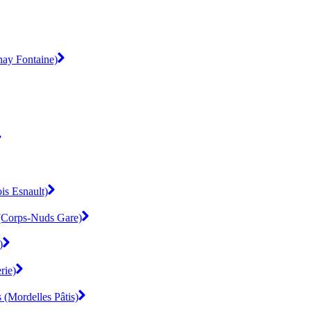
nay Fontaine)
is Esnault)
 (Corps-Nuds Gare)
)
rie)
 (Mordelles Pâtis)