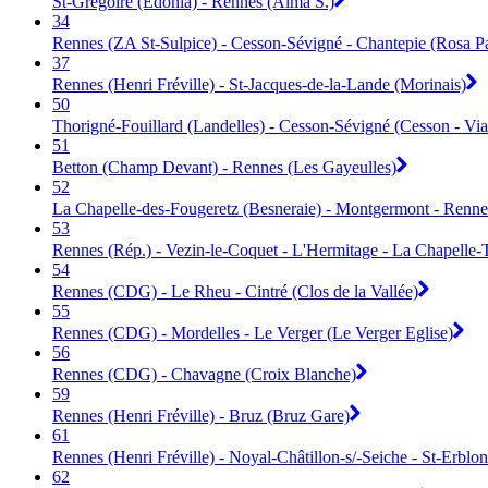
St-Grégoire (Edonia) - Rennes (Alma S.)
34
Rennes (ZA St-Sulpice) - Cesson-Sévigné - Chantepie (Rosa P
37
Rennes (Henri Fréville) - St-Jacques-de-la-Lande (Morinais)
50
Thorigné-Fouillard (Landelles) - Cesson-Sévigné (Cesson - Via
51
Betton (Champ Devant) - Rennes (Les Gayeulles)
52
La Chapelle-des-Fougeretz (Besneraie) - Montgermont - Rennes -
53
Rennes (Rép.) - Vezin-le-Coquet - L'Hermitage - La Chapelle-T
54
Rennes (CDG) - Le Rheu - Cintré (Clos de la Vallée)
55
Rennes (CDG) - Mordelles - Le Verger (Le Verger Eglise)
56
Rennes (CDG) - Chavagne (Croix Blanche)
59
Rennes (Henri Fréville) - Bruz (Bruz Gare)
61
Rennes (Henri Fréville) - Noyal-Châtillon-s/-Seiche - St-Erblon
62