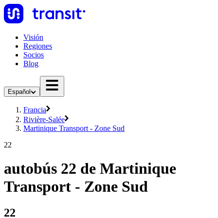
Visión
Regiones
Socios
Blog
Español
Francia
Rivière-Salée
Martinique Transport - Zone Sud
22
autobús 22 de Martinique
Transport - Zone Sud
22