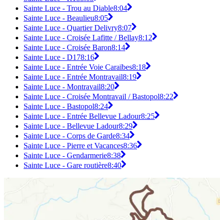
Sainte Luce - Trou au Diable
8:04
Sainte Luce - Beaulieu
8:05
Sainte Luce - Quartier Delivry
8:07
Sainte Luce - Croisée Lafitte / Bellay
8:12
Sainte Luce - Croisée Baron
8:14
Sainte Luce - D17
8:16
Sainte Luce - Entrée Voie Caraïbes
8:18
Sainte Luce - Entrée Montravail
8:19
Sainte Luce - Montravail
8:20
Sainte Luce - Croisée Montravail / Bastopol
8:22
Sainte Luce - Bastopol
8:24
Sainte Luce - Entrée Bellevue Ladour
8:25
Sainte Luce - Bellevue Ladour
8:29
Sainte Luce - Corps de Garde
8:34
Sainte Luce - Pierre et Vacances
8:36
Sainte Luce - Gendarmerie
8:38
Sainte Luce - Gare routière
8:40