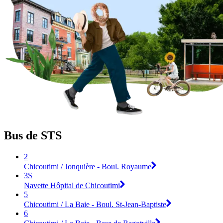
Bus de STS
2
Chicoutimi / Jonquière - Boul. Royaume
3S
Navette Hôpital de Chicoutimi
5
Chicoutimi / La Baie - Boul. St-Jean-Baptiste
6