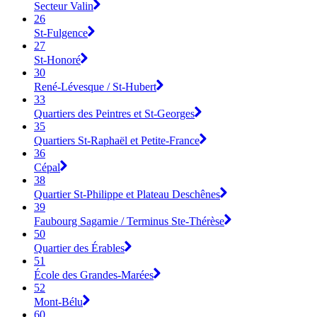
Secteur Valin
26
St-Fulgence
27
St-Honoré
30
René-Lévesque / St-Hubert
33
Quartiers des Peintres et St-Georges
35
Quartiers St-Raphaël et Petite-France
36
Cépal
38
Quartier St-Philippe et Plateau Deschênes
39
Faubourg Sagamie / Terminus Ste-Thérèse
50
Quartier des Érables
51
École des Grandes-Marées
52
Mont-Bélu
60