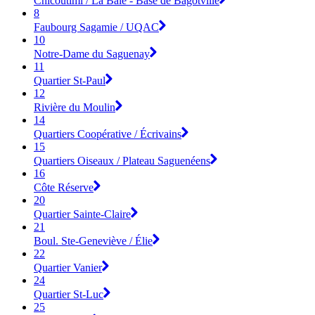
Chicoutimi / La Baie - Base de Bagotville
8
Faubourg Sagamie / UQAC
10
Notre-Dame du Saguenay
11
Quartier St-Paul
12
Rivière du Moulin
14
Quartiers Coopérative / Écrivains
15
Quartiers Oiseaux / Plateau Saguenéens
16
Côte Réserve
20
Quartier Sainte-Claire
21
Boul. Ste-Geneviève / Élie
22
Quartier Vanier
24
Quartier St-Luc
25