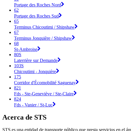
Portage des Roches Nord
62
Portage des Roches Sud
65
Terminus Chicoutimi / Shipshaw
67
Terminus Jonquière / Shipshaw
68
St-Ambroise
80S
Laterrière sur Demande
103S
Chicoutimi - Jonquière
175
Corridor d'Écomobilité Saguenay
821
Fds - Ste-Geneviève / Ste-Claire
824
Fds - Vanier / St-Luc
Acerca de STS
STS es una entidad de transporte público que presta servicios en el á