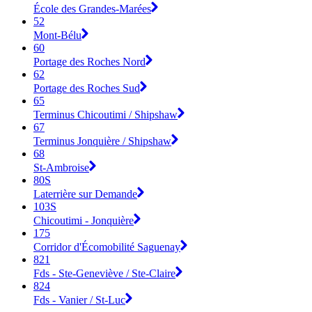
École des Grandes-Marées
52
Mont-Bélu
60
Portage des Roches Nord
62
Portage des Roches Sud
65
Terminus Chicoutimi / Shipshaw
67
Terminus Jonquière / Shipshaw
68
St-Ambroise
80S
Laterrière sur Demande
103S
Chicoutimi - Jonquière
175
Corridor d'Écomobilité Saguenay
821
Fds - Ste-Geneviève / Ste-Claire
824
Fds - Vanier / St-Luc