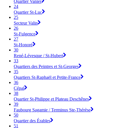
Quartier Vanier
24
Quartier St-Luc
25
Secteur Valin
26
St-Fulgence
27
St-Honoré
30
René-Lévesque / St-Hubert
33
Quartiers des Peintres et St-Georges
35
Quartiers St-Raphaël et Petite-France
36
Cépal
38
Quartier St-Philippe et Plateau Deschênes
39
Faubourg Sagamie / Terminus Ste-Thérèse
50
Quartier des Érables
51