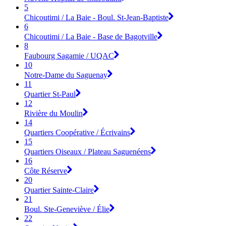
5
Chicoutimi / La Baie - Boul. St-Jean-Baptiste
6
Chicoutimi / La Baie - Base de Bagotville
8
Faubourg Sagamie / UQAC
10
Notre-Dame du Saguenay
11
Quartier St-Paul
12
Rivière du Moulin
14
Quartiers Coopérative / Écrivains
15
Quartiers Oiseaux / Plateau Saguenéens
16
Côte Réserve
20
Quartier Sainte-Claire
21
Boul. Ste-Geneviève / Élie
22