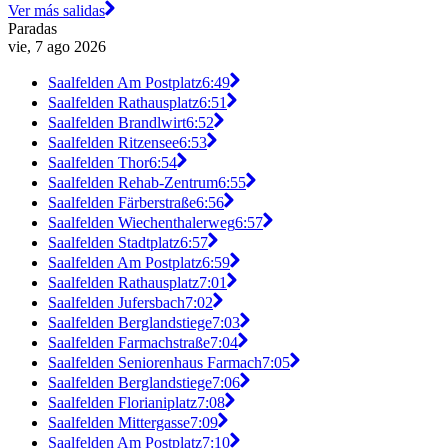
Ver más salidas
Paradas
vie, 7 ago 2026
Saalfelden Am Postplatz
6:49
Saalfelden Rathausplatz
6:51
Saalfelden Brandlwirt
6:52
Saalfelden Ritzensee
6:53
Saalfelden Thor
6:54
Saalfelden Rehab-Zentrum
6:55
Saalfelden Färberstraße
6:56
Saalfelden Wiechenthalerweg
6:57
Saalfelden Stadtplatz
6:57
Saalfelden Am Postplatz
6:59
Saalfelden Rathausplatz
7:01
Saalfelden Jufersbach
7:02
Saalfelden Berglandstiege
7:03
Saalfelden Farmachstraße
7:04
Saalfelden Seniorenhaus Farmach
7:05
Saalfelden Berglandstiege
7:06
Saalfelden Florianiplatz
7:08
Saalfelden Mittergasse
7:09
Saalfelden Am Postplatz
7:10