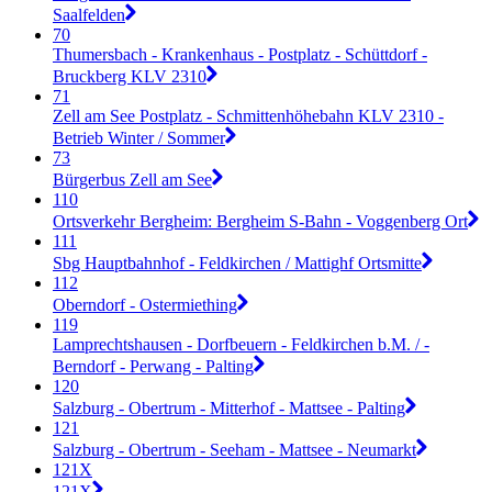
Saalfelden
70
Thumersbach - Krankenhaus - Postplatz - Schüttdorf -
Bruckberg KLV 2310
71
Zell am See Postplatz - Schmittenhöhebahn KLV 2310 -
Betrieb Winter / Sommer
73
Bürgerbus Zell am See
110
Ortsverkehr Bergheim: Bergheim S-Bahn - Voggenberg Ort
111
Sbg Hauptbahnhof - Feldkirchen / Mattighf Ortsmitte
112
Oberndorf - Ostermiething
119
Lamprechtshausen - Dorfbeuern - Feldkirchen b.M. / -
Berndorf - Perwang - Palting
120
Salzburg - Obertrum - Mitterhof - Mattsee - Palting
121
Salzburg - Obertrum - Seeham - Mattsee - Neumarkt
121X
121X