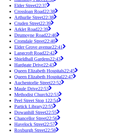
Elder Street
22:37
Crossloan Road
22:38
Arthurlie Street
22:38
Cruden Street
22:39
Arklet Road
22:39
Drumoyne Road
22:40
Cromdale Street
22:40
Elder Grove avenue
22:41
Langcroft Road
22:42
Shieldhall Gardens
22:43
Hardgate Drive
22:43
Queen Elizabeth Hospitals
22:45
Queen Elizabeth Hospital
22:47
Auchentorlie Street
22:52
Maule Drive
22:53
Methodist Church
22:53
Peel Street Stop 1
22:54
Partick Library
22:55
Dowanhill Street
22:55
Chancellor Street
22:56
Havelock Street
22:57
Roxburgh Street
22:58