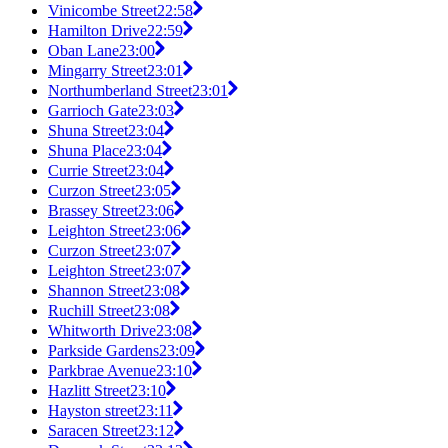
Vinicombe Street
22:58
Hamilton Drive
22:59
Oban Lane
23:00
Mingarry Street
23:01
Northumberland Street
23:01
Garrioch Gate
23:03
Shuna Street
23:04
Shuna Place
23:04
Currie Street
23:04
Curzon Street
23:05
Brassey Street
23:06
Leighton Street
23:06
Curzon Street
23:07
Leighton Street
23:07
Shannon Street
23:08
Ruchill Street
23:08
Whitworth Drive
23:08
Parkside Gardens
23:09
Parkbrae Avenue
23:10
Hazlitt Street
23:10
Hayston street
23:11
Saracen Street
23:12