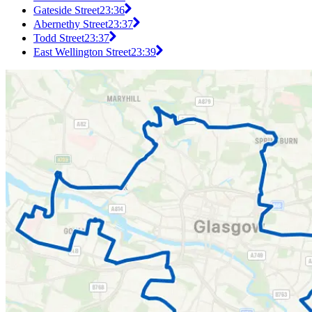
Gateside Street
23:36
Abernethy Street
23:37
Todd Street
23:37
East Wellington Street
23:39