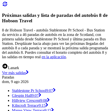
Próximas salidas y lista de paradas del autobús 8 de
Hobson Travel
8 de Hobson Travel - autobús Stablestone Pr School - Bus Station
da servicio a 46 paradas de autobús en la zona de Scotland, con
primera salida desde Stablestone Pr School y última parada en Bus
Station. Desplázate hacia abajo para ver las próximas llegadas del
autobús 8 a cada parada y se mostrará la próxima salida programada
del autobús 8. Puedes consultar el horario completo del autobús 8 y
las salidas en tiempo real
en la aplicación
.
Lanark
Ver más salidas
Paradas
dom, 9 ago 2026
Stablestone Pr School
9:07
Glespin Hall
9:07
Hillview Crescent
9:08
Kilncroft Terrace
9:15
Manse View Terrace
9:15