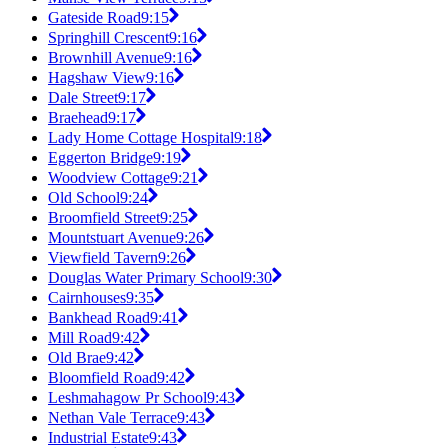
Gateside Road
9:15
Springhill Crescent
9:16
Brownhill Avenue
9:16
Hagshaw View
9:16
Dale Street
9:17
Braehead
9:17
Lady Home Cottage Hospital
9:18
Eggerton Bridge
9:19
Woodview Cottage
9:21
Old School
9:24
Broomfield Street
9:25
Mountstuart Avenue
9:26
Viewfield Tavern
9:26
Douglas Water Primary School
9:30
Cairnhouses
9:35
Bankhead Road
9:41
Mill Road
9:42
Old Brae
9:42
Bloomfield Road
9:42
Leshmahagow Pr School
9:43
Nethan Vale Terrace
9:43
Industrial Estate
9:43