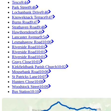
Tesco
9:44
Park Street
9:46
Lochanbank Drive
9:46
Knoweknack Terrace
9:47
Burns Road
9:47
Strathaven Road
9:48
Hawthorndene
9:48
Lancaster Avenue
9:54
Lesmahagow Road
10:00
Riverside Road
10:01
Riverside Road
10:01
Riverside Road
10:01
Grays Close
10:01
Kirkfieldbank Parish Church
10:02
Mousebank Road
10:06
St Patricks Lane
10:07
Hunters Close
10:08
Woodstock Street
10:09
Bus Station
10:10