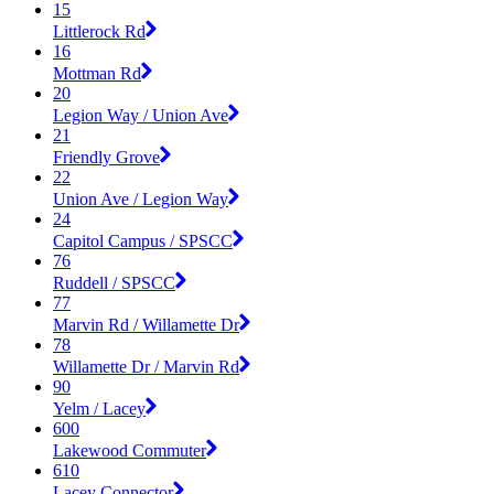
15
Littlerock Rd
16
Mottman Rd
20
Legion Way / Union Ave
21
Friendly Grove
22
Union Ave / Legion Way
24
Capitol Campus / SPSCC
76
Ruddell / SPSCC
77
Marvin Rd / Willamette Dr
78
Willamette Dr / Marvin Rd
90
Yelm / Lacey
600
Lakewood Commuter
610
Lacey Connector