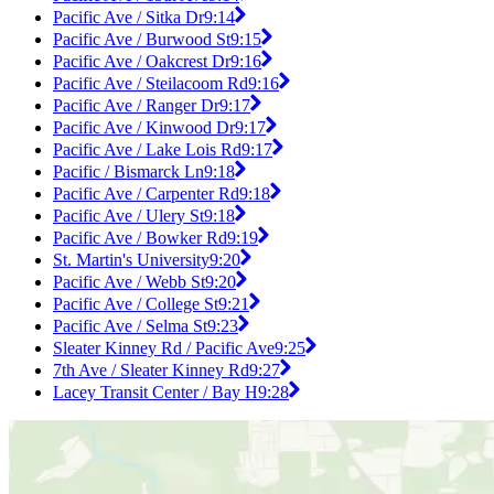
Pacific Ave / Sitka Dr
9:14
Pacific Ave / Burwood St
9:15
Pacific Ave / Oakcrest Dr
9:16
Pacific Ave / Steilacoom Rd
9:16
Pacific Ave / Ranger Dr
9:17
Pacific Ave / Kinwood Dr
9:17
Pacific Ave / Lake Lois Rd
9:17
Pacific / Bismarck Ln
9:18
Pacific Ave / Carpenter Rd
9:18
Pacific Ave / Ulery St
9:18
Pacific Ave / Bowker Rd
9:19
St. Martin's University
9:20
Pacific Ave / Webb St
9:20
Pacific Ave / College St
9:21
Pacific Ave / Selma St
9:23
Sleater Kinney Rd / Pacific Ave
9:25
7th Ave / Sleater Kinney Rd
9:27
Lacey Transit Center / Bay H
9:28