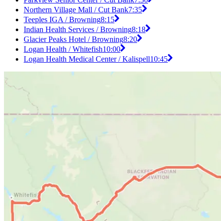
Northern Village Mall / Cut Bank
7:35
Teeples IGA / Browning
8:15
Indian Health Services / Browning
8:18
Glacier Peaks Hotel / Browning
8:20
Logan Health / Whitefish
10:00
Logan Health Medical Center / Kalispell
10:45