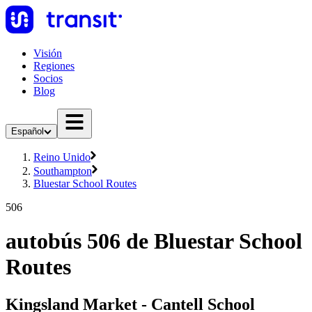
Visión
Regiones
Socios
Blog
Español
Reino Unido
Southampton
Bluestar School Routes
506
autobús 506 de Bluestar School
Routes
Kingsland Market - Cantell School