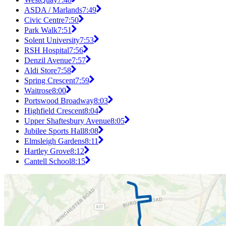
ASDA / Marlands
7:49
Civic Centre
7:50
Park Walk
7:51
Solent University
7:53
RSH Hospital
7:56
Denzil Avenue
7:57
Aldi Store
7:58
Spring Crescent
7:59
Waitrose
8:00
Portswood Broadway
8:03
Highfield Crescent
8:04
Upper Shaftesbury Avenue
8:05
Jubilee Sports Hall
8:08
Elmsleigh Gardens
8:11
Hartley Grove
8:12
Cantell School
8:15