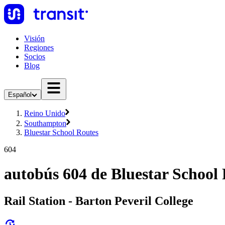
Visión
Regiones
Socios
Blog
Español
Reino Unido
Southampton
Bluestar School Routes
604
autobús 604 de Bluestar School
Rail Station - Barton Peveril College