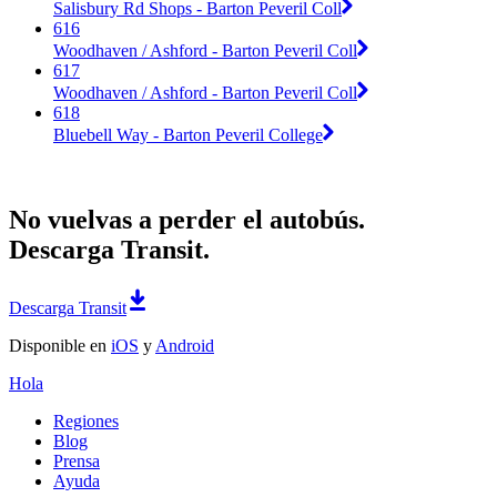
Salisbury Rd Shops - Barton Peveril Coll
616
Woodhaven / Ashford - Barton Peveril Coll
617
Woodhaven / Ashford - Barton Peveril Coll
618
Bluebell Way - Barton Peveril College
No vuelvas a perder el autobús.
Descarga Transit.
Descarga Transit
Disponible en
iOS
y
Android
Hola
Regiones
Blog
Prensa
Ayuda