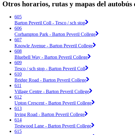
Otros horarios, rutas y mapas del autobús
605
Barton Peveril Coll - Tesco / sch stop
606
Corhampton Park - Barton Peveril College
607
Knowle Avenue - Barton Peveril College
608
Bluebell Way - Barton Peveril College
609
Tesco / sch stop - Barton Peveril Coll
610
Bridge Road - Barton Peveril College
611
Village Centre - Barton Peveril College
612
Upton Crescent - Barton Peveril College
613
Irving Road - Barton Peveril College
614
Testwood Lane - Barton Peveril College
615