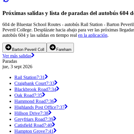
Próximas salidas y lista de paradas del autobús 604 
604 de Bluestar School Routes - autobús Rail Station - Barton Peveri
Peveril College. Desplázate hacia abajo para ver las próximas llegada
autobús 604 y las salidas en tiempo real
en la aplicación
.
Barton Peveril Coll
Fareham
Ver más salidas
Paradas
jue, 3 sept 2026
Rail Station
7:31
Craigbank Court
7:33
Blackbrook Road
7:34
Oak Road
7:35
Hammond Road
7:36
Highlands Post Office
7:37
Hillson Drive
7:38
Greyfriars Road
7:39
Catisfield Road
7:40
Hampton Grove
7:41