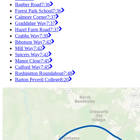
Bagber Road
7:36
Forest Park School
7:36
Calmore Corner
7:37
Graddidge Way
7:37
Hazel Farm Road
7:37
Crabbs Way
7:39
Ibbotson Way
7:42
Mill Way
7:42
Spicers Way
7:42
Manor Close
7:45
Culford Way
7:45
Rushington Roundabout
7:48
Barton Peveril College
8:20