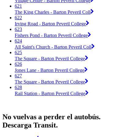
Village Centre - Barton Peveril College
621
The King Charles - Barton Peveril Coll
622
Irving Road - Barton Peveril College
623
Fishers Pond - Barton Peveril College
624
All Saint's Church - Barton Peveril Coll
625
The Square - Barton Peveril College
626
Jones Lane - Barton Peveril College
627
The Square - Barton Peveril College
628
Rail Station - Barton Peveril College
No vuelvas a perder el autobús.
Descarga Transit.