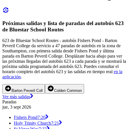
Próximas salidas y lista de paradas del autobús 623
de Bluestar School Routes
623 de Bluestar School Routes - autobús Fishers Pond - Barton
Peveril College da servicio a 47 paradas de autobús en la zona de
Southampton, con primera salida desde Fishers Pond y última
parada en Barton Peveril College. Desplázate hacia abajo para ver
las próximas llegadas del autobús 623 a cada parada y se mostrará la
próxima salida programada del autobús 623. Puedes consultar el
horario completo del autobús 623 y las salidas en tiempo real
en la
aplicación
.
Barton Peveril Coll
Colden Common
Ver más salidas
Paradas
jue, 3 sept 2026
Fishers Pond
7:20
Holy Trinity Church
7:21
St Vigor Way
7:22