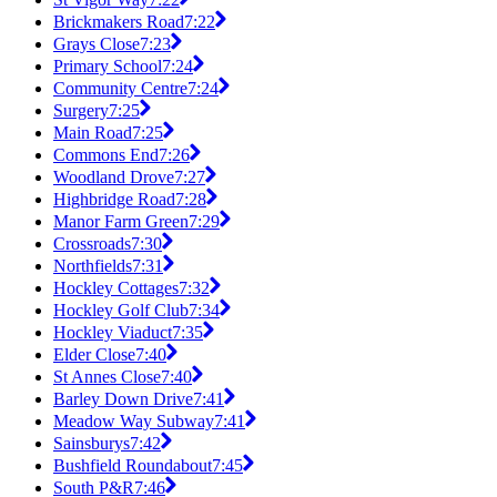
Brickmakers Road
7:22
Grays Close
7:23
Primary School
7:24
Community Centre
7:24
Surgery
7:25
Main Road
7:25
Commons End
7:26
Woodland Drove
7:27
Highbridge Road
7:28
Manor Farm Green
7:29
Crossroads
7:30
Northfields
7:31
Hockley Cottages
7:32
Hockley Golf Club
7:34
Hockley Viaduct
7:35
Elder Close
7:40
St Annes Close
7:40
Barley Down Drive
7:41
Meadow Way Subway
7:41
Sainsburys
7:42
Bushfield Roundabout
7:45
South P&R
7:46