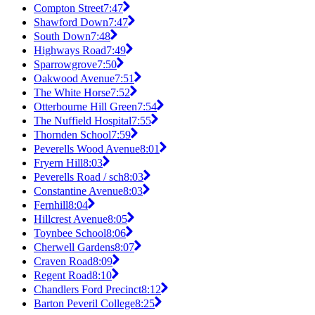
Compton Street
7:47
Shawford Down
7:47
South Down
7:48
Highways Road
7:49
Sparrowgrove
7:50
Oakwood Avenue
7:51
The White Horse
7:52
Otterbourne Hill Green
7:54
The Nuffield Hospital
7:55
Thornden School
7:59
Peverells Wood Avenue
8:01
Fryern Hill
8:03
Peverells Road / sch
8:03
Constantine Avenue
8:03
Fernhill
8:04
Hillcrest Avenue
8:05
Toynbee School
8:06
Cherwell Gardens
8:07
Craven Road
8:09
Regent Road
8:10
Chandlers Ford Precinct
8:12
Barton Peveril College
8:25