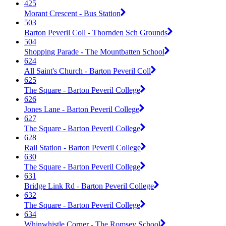
425
Morant Crescent - Bus Station
503
Barton Peveril Coll - Thornden Sch Grounds
504
Shopping Parade - The Mountbatten School
624
All Saint's Church - Barton Peveril Coll
625
The Square - Barton Peveril College
626
Jones Lane - Barton Peveril College
627
The Square - Barton Peveril College
628
Rail Station - Barton Peveril College
630
The Square - Barton Peveril College
631
Bridge Link Rd - Barton Peveril College
632
The Square - Barton Peveril College
634
Whinwhistle Corner - The Romsey School