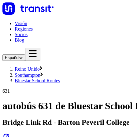
Visión
Regiones
Socios
Blog
Español
Reino Unido
Southampton
Bluestar School Routes
631
autobús 631 de Bluestar School
Bridge Link Rd - Barton Peveril College