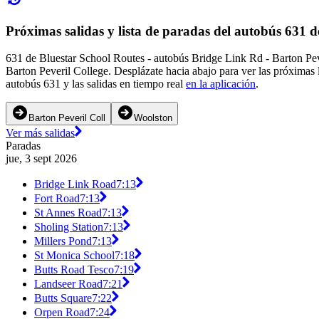
Próximas salidas y lista de paradas del autobús 631 
631 de Bluestar School Routes - autobús Bridge Link Rd - Barton Pev
Barton Peveril College. Desplázate hacia abajo para ver las próximas
autobús 631 y las salidas en tiempo real
en la aplicación
.
Barton Peveril Coll
Woolston
Ver más salidas
Paradas
jue, 3 sept 2026
Bridge Link Road
7:13
Fort Road
7:13
St Annes Road
7:13
Sholing Station
7:13
Millers Pond
7:13
St Monica School
7:18
Butts Road Tesco
7:19
Landseer Road
7:21
Butts Square
7:22
Orpen Road
7:24