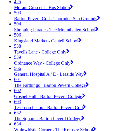
425
Morant Crescent - Bus Station
503
Barton Peveril Coll - Thornden Sch Grounds
504
Shopping Parade - The Mountbatten School
506
Kingsland Market - Cantell School
538
Tavells Lane - College Only
539
Ordnance Way - College Only
566
General Hospital A / E - Leaside Way
601
The Farthings - Barton Peveril College
602
Gospel Hall - Barton Peveril College
603
Tesco / sch stop - Barton Peveril Coll
632
The Square - Barton Peveril College
634
Whinwhistle Corner - The Romsey School