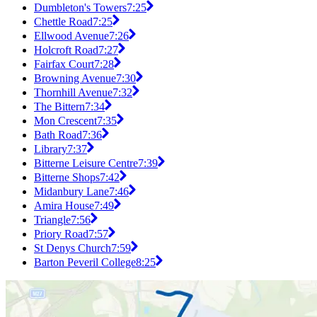
Dumbleton's Towers
7:25
Chettle Road
7:25
Ellwood Avenue
7:26
Holcroft Road
7:27
Fairfax Court
7:28
Browning Avenue
7:30
Thornhill Avenue
7:32
The Bittern
7:34
Mon Crescent
7:35
Bath Road
7:36
Library
7:37
Bitterne Leisure Centre
7:39
Bitterne Shops
7:42
Midanbury Lane
7:46
Amira House
7:49
Triangle
7:56
Priory Road
7:57
St Denys Church
7:59
Barton Peveril College
8:25