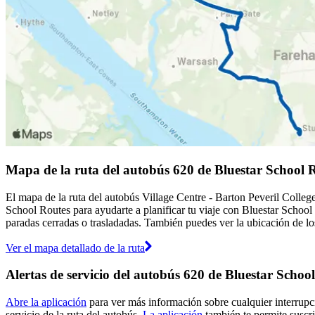
Mapa de la ruta del autobús 620 de Bluestar School 
El mapa de la ruta del autobús Village Centre - Barton Peveril Colleg
School Routes para ayudarte a planificar tu viaje con Bluestar School
paradas cerradas o trasladadas. También puedes ver la ubicación de los
Ver el mapa detallado de la ruta
Alertas de servicio del autobús 620 de Bluestar Schoo
Abre la aplicación
para ver más información sobre cualquier interrupci
servicio de la ruta del autobús.
La aplicación
también te permite suscri