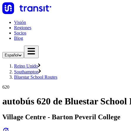
Visión
Regiones
Socios
Blog
Español
Reino Unido
Southampton
Bluestar School Routes
620
autobús 620 de Bluestar School
Village Centre - Barton Peveril College