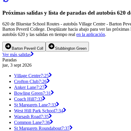
Próximas salidas y lista de paradas del autobús 620 
620 de Bluestar School Routes - autobús Village Centre - Barton Peve
Barton Peveril College. Desplázate hacia abajo para ver las próximas
autobús 620 y las salidas en tiempo real
en la aplicación
.
Barton Peveril Coll
Stubbington Green
Ver más salidas
Paradas
jue, 3 sept 2026
Village Centre
7:25
Crofton Club
7:26
Anker Lane
7:27
Bowling Green
7:31
Coach Hill
7:33
St Margarets Lane
7:33
West Hill Park School
7:34
Warsash Road
7:35
Common Lane
7:36
St Margarets Roundabout
7:37