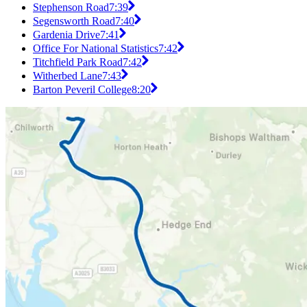
Stephenson Road
7:39
Segensworth Road
7:40
Gardenia Drive
7:41
Office For National Statistics
7:42
Titchfield Park Road
7:42
Witherbed Lane
7:43
Barton Peveril College
8:20