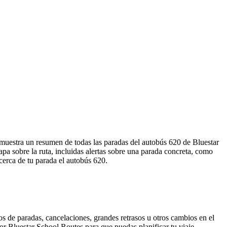
a muestra un resumen de todas las paradas del autobús 620 de Bluestar
a sobre la ruta, incluidas alertas sobre una parada concreta, como
cerca de tu parada el autobús 620.
s de paradas, cancelaciones, grandes retrasos u otros cambios en el
 por Bluestar School Routes para que puedas planificar tu viaje