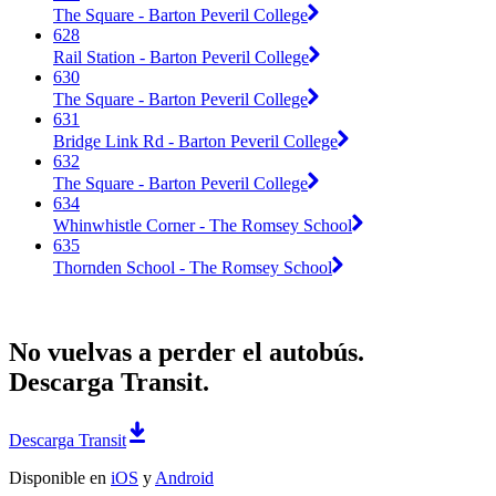
The Square - Barton Peveril College
628
Rail Station - Barton Peveril College
630
The Square - Barton Peveril College
631
Bridge Link Rd - Barton Peveril College
632
The Square - Barton Peveril College
634
Whinwhistle Corner - The Romsey School
635
Thornden School - The Romsey School
No vuelvas a perder el autobús.
Descarga Transit.
Descarga Transit
Disponible en
iOS
y
Android