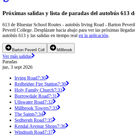
Próximas salidas y lista de paradas del autobús 613 
613 de Bluestar School Routes - autobús Irving Road - Barton Peveril
Peveril College. Desplázate hacia abajo para ver las próximas llegada
autobús 613 y las salidas en tiempo real
en la aplicación
.
Barton Peveril Coll
Millbrook
Ver más salidas
Paradas
jue, 3 sept 2026
Irving Road
7:30
Redbridge Fire Station
7:30
Holy Family Church
7:31
Borrowdale Road
7:31
Ullswater Road
7:32
Millbrook Towers
7:33
The Saints
7:34
Sedbergh Road
7:35
Kendal Avenue Shops
7:36
Windrush Road
7:37