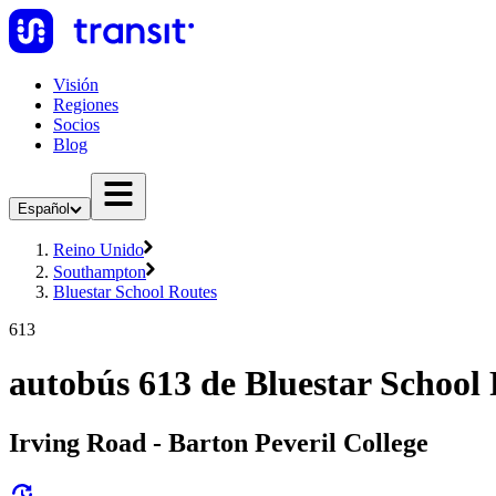
Visión
Regiones
Socios
Blog
Español
Reino Unido
Southampton
Bluestar School Routes
613
autobús 613 de Bluestar School
Irving Road - Barton Peveril College