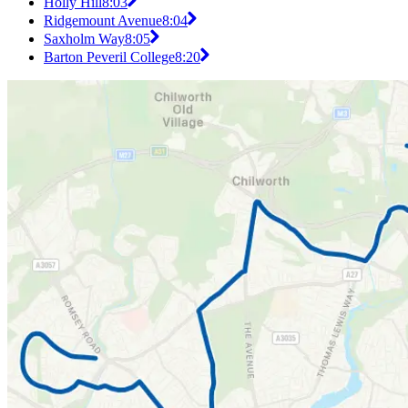
Holly Hill
8:03
Ridgemount Avenue
8:04
Saxholm Way
8:05
Barton Peveril College
8:20