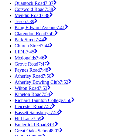
Quantock Road
7:37
Cotswold Road
7:38
Mendip Road
7:38
Tesco
7:39
King Edward Avenue
7:41
Clarendon Road
7:42
Park Street
7:44
Church Street
7:44
LIDL
7:45
Mcdonalds
7:46
Grove Road
7:47
Paynes Road
7:48
Atherley Road
7:50
Atherley Bowling Club
7:52
Wilton Road
7:53
Kineton Road
7:54
Richard Taunton College
7:56
Leicester Road
7:57
Bassett Sainsburys
7:58
Hill Lane
7:59
Butterfield Road
8:01
Great Oaks School
8:02