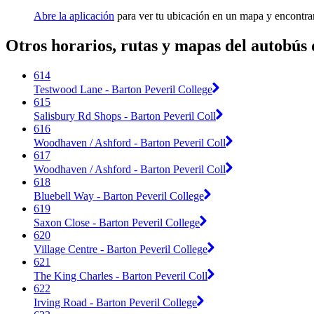
Abre la aplicación
para ver tu ubicación en un mapa y encontra
Otros horarios, rutas y mapas del autobús
614
Testwood Lane - Barton Peveril College
615
Salisbury Rd Shops - Barton Peveril Coll
616
Woodhaven / Ashford - Barton Peveril Coll
617
Woodhaven / Ashford - Barton Peveril Coll
618
Bluebell Way - Barton Peveril College
619
Saxon Close - Barton Peveril College
620
Village Centre - Barton Peveril College
621
The King Charles - Barton Peveril Coll
622
Irving Road - Barton Peveril College