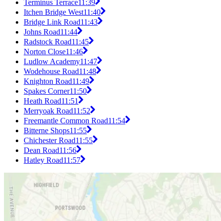
Terminus Terrace
11:39
Itchen Bridge West
11:40
Bridge Link Road
11:43
Johns Road
11:44
Radstock Road
11:45
Norton Close
11:46
Ludlow Academy
11:47
Wodehouse Road
11:48
Knighton Road
11:49
Spakes Corner
11:50
Heath Road
11:51
Merryoak Road
11:52
Freemantle Common Road
11:54
Bitterne Shops
11:55
Chichester Road
11:55
Dean Road
11:56
Hatley Road
11:57