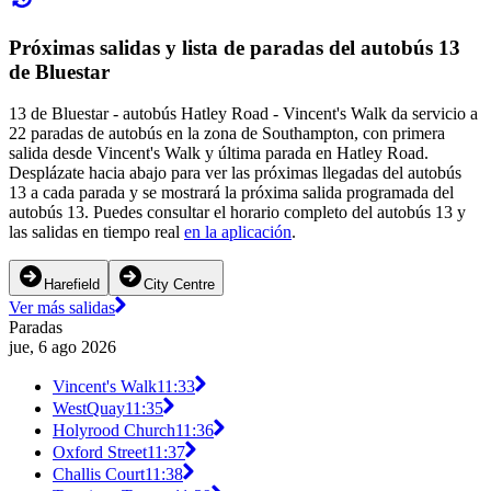
Próximas salidas y lista de paradas del autobús 13
de Bluestar
13 de Bluestar - autobús Hatley Road - Vincent's Walk da servicio a
22 paradas de autobús en la zona de Southampton, con primera
salida desde Vincent's Walk y última parada en Hatley Road.
Desplázate hacia abajo para ver las próximas llegadas del autobús
13 a cada parada y se mostrará la próxima salida programada del
autobús 13. Puedes consultar el horario completo del autobús 13 y
las salidas en tiempo real
en la aplicación
.
Harefield
City Centre
Ver más salidas
Paradas
jue, 6 ago 2026
Vincent's Walk
11:33
WestQuay
11:35
Holyrood Church
11:36
Oxford Street
11:37
Challis Court
11:38