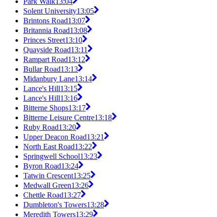
Park Walk
13:04
Solent University
13:05
Brintons Road
13:07
Britannia Road
13:08
Princes Street
13:10
Quayside Road
13:11
Rampart Road
13:12
Bullar Road
13:13
Midanbury Lane
13:14
Lance's Hill
13:15
Lance's Hill
13:16
Bitterne Shops
13:17
Bitterne Leisure Centre
13:18
Ruby Road
13:20
Upper Deacon Road
13:21
North East Road
13:22
Springwell School
13:23
Byron Road
13:24
Tatwin Crescent
13:25
Medwall Green
13:26
Chettle Road
13:27
Dumbleton's Towers
13:28
Meredith Towers
13:29