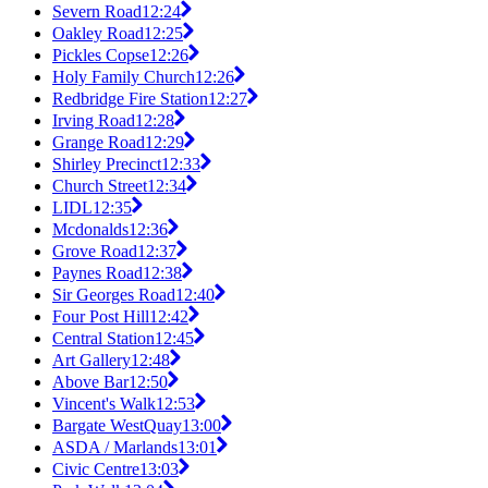
Severn Road
12:24
Oakley Road
12:25
Pickles Copse
12:26
Holy Family Church
12:26
Redbridge Fire Station
12:27
Irving Road
12:28
Grange Road
12:29
Shirley Precinct
12:33
Church Street
12:34
LIDL
12:35
Mcdonalds
12:36
Grove Road
12:37
Paynes Road
12:38
Sir Georges Road
12:40
Four Post Hill
12:42
Central Station
12:45
Art Gallery
12:48
Above Bar
12:50
Vincent's Walk
12:53
Bargate WestQuay
13:00
ASDA / Marlands
13:01
Civic Centre
13:03