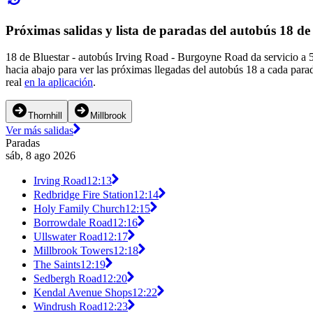
Próximas salidas y lista de paradas del autobús 18 de
18 de Bluestar - autobús Irving Road - Burgoyne Road da servicio a
hacia abajo para ver las próximas llegadas del autobús 18 a cada para
real
en la aplicación
.
Thornhill
Millbrook
Ver más salidas
Paradas
sáb, 8 ago 2026
Irving Road
12:13
Redbridge Fire Station
12:14
Holy Family Church
12:15
Borrowdale Road
12:16
Ullswater Road
12:17
Millbrook Towers
12:18
The Saints
12:19
Sedbergh Road
12:20
Kendal Avenue Shops
12:22
Windrush Road
12:23