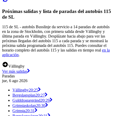
Próximas salidas y lista de paradas del autobús 115
de SL
115 de SL - autobús Busslinje da servicio a 14 paradas de autobús
en la zona de Stockholm, con primera salida desde Vällingby y
última parada en Vällingby. Desplázate hacia abajo para ver las
próximas llegadas del autobús 115 a cada parada y se mostrará la
próxima salida programada del autobús 115. Puedes consultar el
horario completo del autobús 115 y las salidas en tiempo real
en la
aplicación
.
Vällingby
Ver más salidas
Paradas
jue, 6 ago 2026
Vällingby
20:25
Bergslagsplan
20:27
Gulddragargränd
20:29
Grimstaskolan
20:30
Grimsta
20:31
Bergslagsvägen
20:31