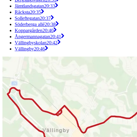
Jämtlandsgatan
20:33
Råcksta
20:35
Solleftegatan
20:37
Söderberga allé
20:38
Koppargården
20:40
Ångermannagatan
20:41
Vällingbyskolan
20:42
Vällingby
20:46