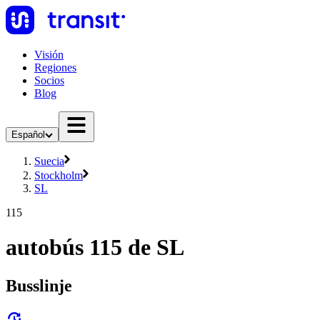
Visión
Regiones
Socios
Blog
Español
Suecia
Stockholm
SL
115
autobús 115 de SL
Busslinje