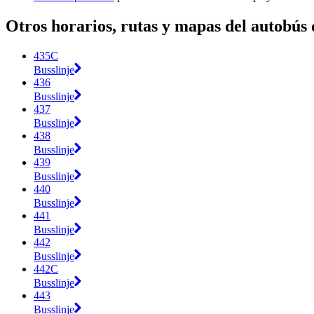
Otros horarios, rutas y mapas del autobús
435C
Busslinje
436
Busslinje
437
Busslinje
438
Busslinje
439
Busslinje
440
Busslinje
441
Busslinje
442
Busslinje
442C
Busslinje
443
Busslinje