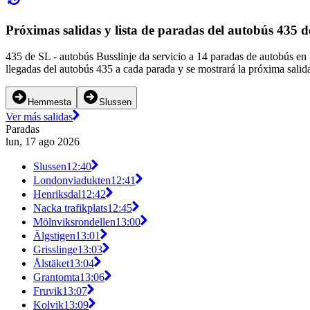
Próximas salidas y lista de paradas del autobús 435 
435 de SL - autobús Busslinje da servicio a 14 paradas de autobús en
llegadas del autobús 435 a cada parada y se mostrará la próxima salid
Hemmesta
Slussen
Ver más salidas
Paradas
lun, 17 ago 2026
Slussen
12:40
Londonviadukten
12:41
Henriksdal
12:42
Nacka trafikplats
12:45
Mölnviksrondellen
13:00
Älgstigen
13:01
Grisslinge
13:03
Ålstäket
13:04
Grantomta
13:06
Fruvik
13:07
Kolvik
13:09