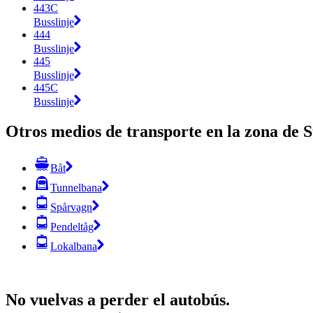
443C
Busslinje
444
Busslinje
445
Busslinje
445C
Busslinje
Otros medios de transporte en la zona de 
Båt
Tunnelbana
Spårvagn
Pendeltåg
Lokalbana
No vuelvas a perder el autobús.