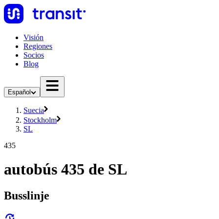
Visión
Regiones
Socios
Blog
Español
Suecia
Stockholm
SL
435
autobús 435 de SL
Busslinje