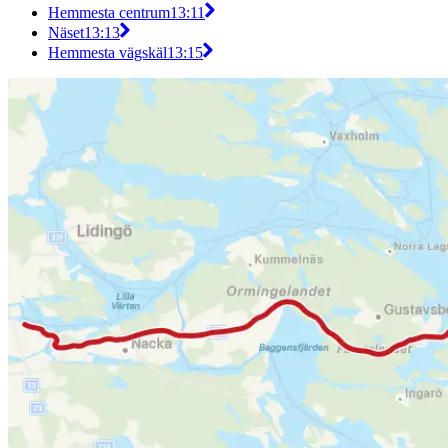
Hemmesta centrum
13:11
Näset
13:13
Hemmesta vägskäl
13:15