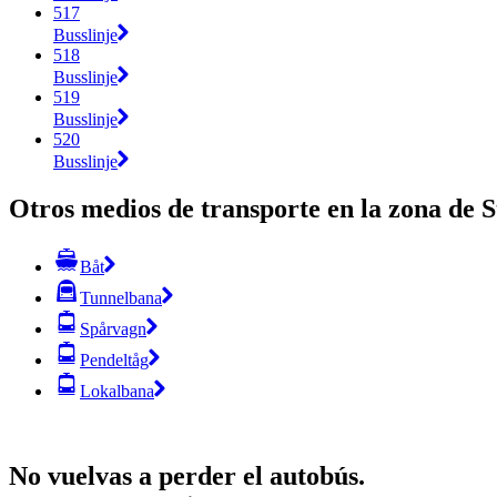
517
Busslinje
518
Busslinje
519
Busslinje
520
Busslinje
Otros medios de transporte en la zona de 
Båt
Tunnelbana
Spårvagn
Pendeltåg
Lokalbana
No vuelvas a perder el autobús.