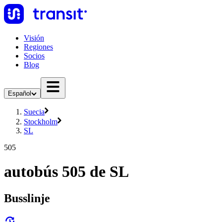
Visión
Regiones
Socios
Blog
Español
Suecia
Stockholm
SL
505
autobús 505 de SL
Busslinje