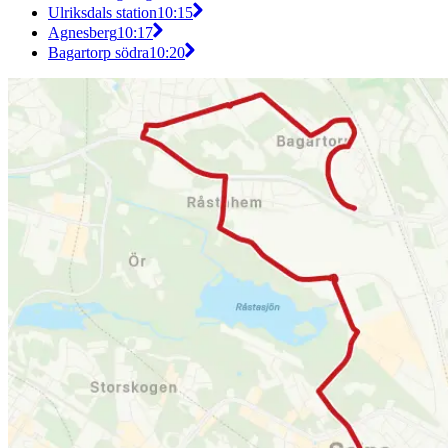
Ulriksdals station
10:15
Agnesberg
10:17
Bagartorp södra
10:20