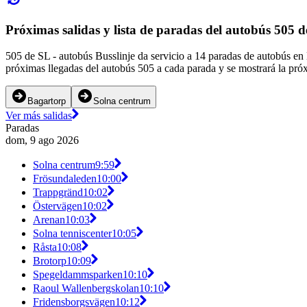
Próximas salidas y lista de paradas del autobús 505 
505 de SL - autobús Busslinje da servicio a 14 paradas de autobús en
próximas llegadas del autobús 505 a cada parada y se mostrará la pró
Bagartorp
Solna centrum
Ver más salidas
Paradas
dom, 9 ago 2026
Solna centrum
9:59
Frösundaleden
10:00
Trappgränd
10:02
Östervägen
10:02
Arenan
10:03
Solna tenniscenter
10:05
Råsta
10:08
Brotorp
10:09
Spegeldammsparken
10:10
Raoul Wallenbergskolan
10:10
Fridensborgsvägen
10:12