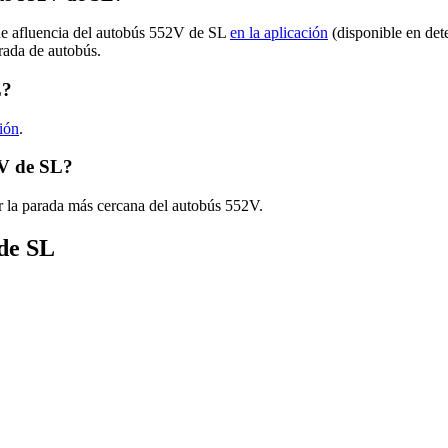
 de afluencia del autobús 552V de SL
en la aplicación
(disponible en det
arada de autobús.
L?
ción
.
2V de SL?
r la parada más cercana del autobús 552V.
 de SL