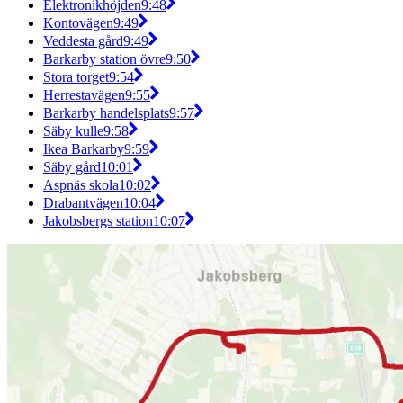
Elektronikhöjden
9:48
Kontovägen
9:49
Veddesta gård
9:49
Barkarby station övre
9:50
Stora torget
9:54
Herrestavägen
9:55
Barkarby handelsplats
9:57
Säby kulle
9:58
Ikea Barkarby
9:59
Säby gård
10:01
Aspnäs skola
10:02
Drabantvägen
10:04
Jakobsbergs station
10:07