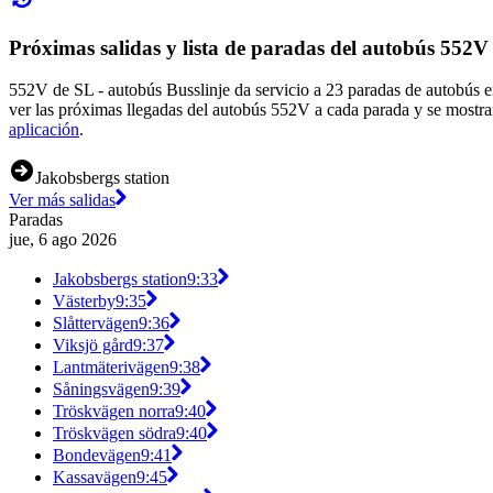
Próximas salidas y lista de paradas del autobús 552V
552V de SL - autobús Busslinje da servicio a 23 paradas de autobús e
ver las próximas llegadas del autobús 552V a cada parada y se mostra
aplicación
.
Jakobsbergs station
Ver más salidas
Paradas
jue, 6 ago 2026
Jakobsbergs station
9:33
Västerby
9:35
Slåttervägen
9:36
Viksjö gård
9:37
Lantmäterivägen
9:38
Såningsvägen
9:39
Tröskvägen norra
9:40
Tröskvägen södra
9:40
Bondevägen
9:41
Kassavägen
9:45