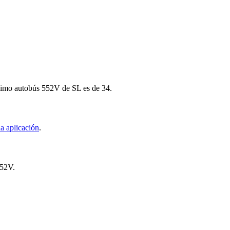
róximo autobús 552V de SL es de 34.
a aplicación
.
552V.