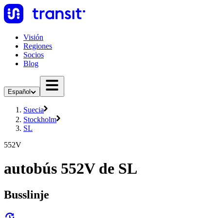
Visión
Regiones
Socios
Blog
Español
Suecia
Stockholm
SL
552V
autobús 552V de SL
Busslinje