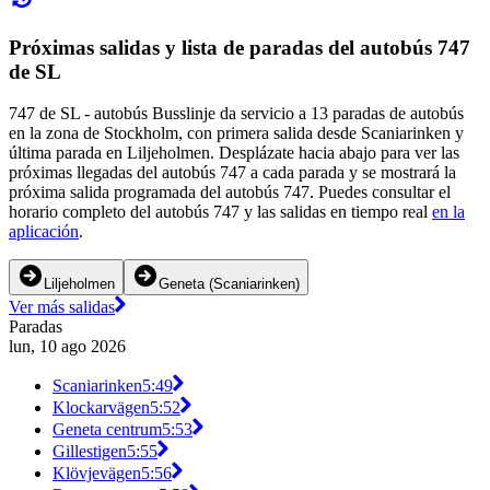
Próximas salidas y lista de paradas del autobús 747
de SL
747 de SL - autobús Busslinje da servicio a 13 paradas de autobús
en la zona de Stockholm, con primera salida desde Scaniarinken y
última parada en Liljeholmen. Desplázate hacia abajo para ver las
próximas llegadas del autobús 747 a cada parada y se mostrará la
próxima salida programada del autobús 747. Puedes consultar el
horario completo del autobús 747 y las salidas en tiempo real
en la
aplicación
.
Liljeholmen
Geneta (Scaniarinken)
Ver más salidas
Paradas
lun, 10 ago 2026
Scaniarinken
5:49
Klockarvägen
5:52
Geneta centrum
5:53
Gillestigen
5:55
Klövjevägen
5:56