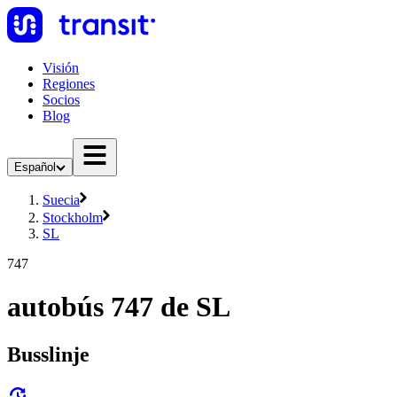
Visión
Regiones
Socios
Blog
Español
Suecia
Stockholm
SL
747
autobús 747 de SL
Busslinje