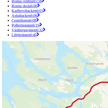
Ronna centrum
5:58
Ronna skola
6:00
Karlhovsbacken
6:03
Astrabacken
6:06
Centrifugen
6:08
Polhemsgatan
6:10
Västbergavägen
6:32
Liljeholmen
6:40