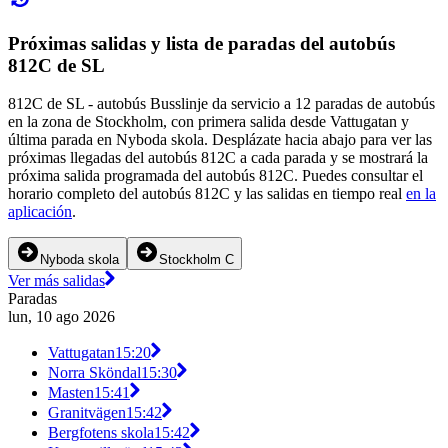
Próximas salidas y lista de paradas del autobús
812C de SL
812C de SL - autobús Busslinje da servicio a 12 paradas de autobús
en la zona de Stockholm, con primera salida desde Vattugatan y
última parada en Nyboda skola. Desplázate hacia abajo para ver las
próximas llegadas del autobús 812C a cada parada y se mostrará la
próxima salida programada del autobús 812C. Puedes consultar el
horario completo del autobús 812C y las salidas en tiempo real
en la
aplicación
.
Nyboda skola
Stockholm C
Ver más salidas
Paradas
lun, 10 ago 2026
Vattugatan
15:20
Norra Sköndal
15:30
Masten
15:41
Granitvägen
15:42
Bergfotens skola
15:42