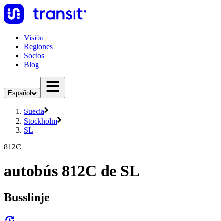
Visión
Regiones
Socios
Blog
Español
Suecia
Stockholm
SL
812C
autobús 812C de SL
Busslinje