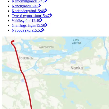
Kamomillgränd
15:43
Kanelgränd
15:45
Koriandergränd
15:46
Tyresö gymnasium
15:47
Vitlöksgränd
15:49
Granängsringen
15:50
Nyboda skola
15:52