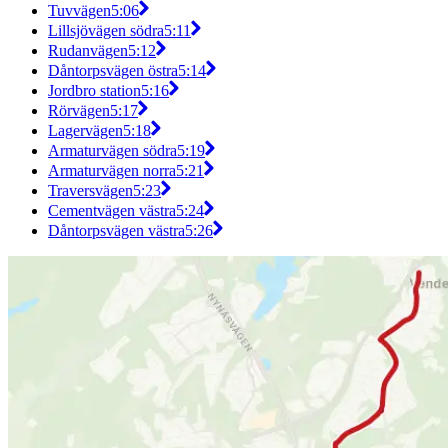
Tuvvägen
5:06
Lillsjövägen södra
5:11
Rudanvägen
5:12
Dåntorpsvägen östra
5:14
Jordbro station
5:16
Rörvägen
5:17
Lagervägen
5:18
Armaturvägen södra
5:19
Armaturvägen norra
5:21
Traversvägen
5:23
Cementvägen västra
5:24
Dåntorpsvägen västra
5:26