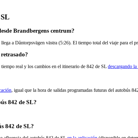
 SL
 desde Brandbergens centrum?
lega a Dåntorpsvägen västra (5:26). El tiempo total del viaje para el 
 retrasado?
 tiempo real y los cambios en el itinerario de 842 de SL
descargando la 
icación
, igual que la hora de salidas programadas futuras del autobús 84
obús 842 de SL?
ús 842 de SL?
de afluencia del autobús 842 de SL
en la aplicación
(disponible en deter