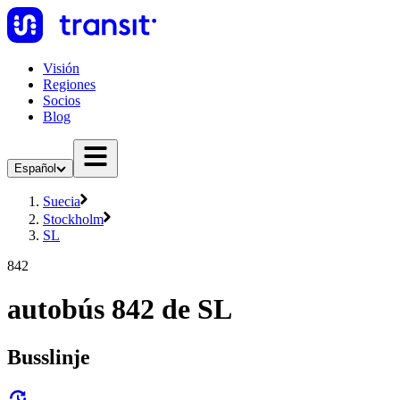
Visión
Regiones
Socios
Blog
Español
Suecia
Stockholm
SL
842
autobús 842 de SL
Busslinje