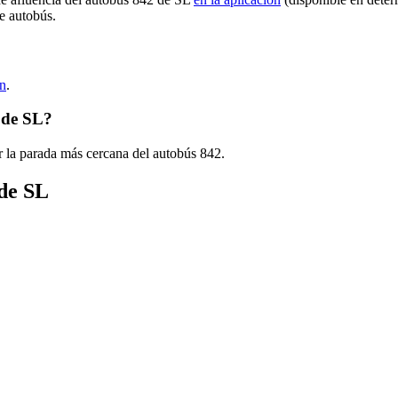
de autobús.
ón
.
 de SL?
r la parada más cercana del autobús 842.
 de SL