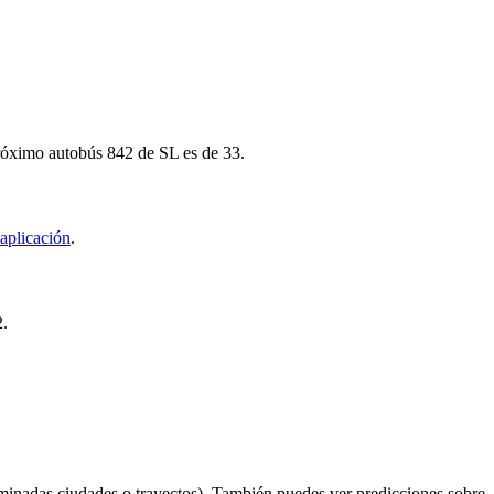
próximo autobús 842 de SL es de 33.
aplicación
.
2.
minadas ciudades o trayectos). También puedes ver predicciones sobre