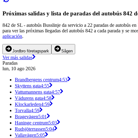
Próximas salidas y lista de paradas del autobús 842 
842 de SL - autobús Busslinje da servicio a 22 paradas de autobús e
para ver las próximas llegadas del autobús 842 a cada parada y se mos
aplicación
.
Jordbro företagspark
Sågen
Ver más salidas
Paradas
lun, 10 ago 2026
Brandbergens centrum
4:53
Skyttens gata
4:55
Vattumannens gata
4:57
Vädurens gata
4:58
Klockarleden
4:59
Torvalla
4:59
Bragevägen
5:01
Haninge centrum
5:03
Rudsjöterrassen
5:04
Vallavägen
5:05