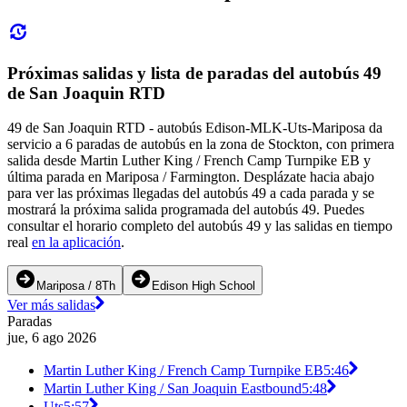
Próximas salidas y lista de paradas del autobús 49
de San Joaquin RTD
49 de San Joaquin RTD - autobús Edison-MLK-Uts-Mariposa da
servicio a 6 paradas de autobús en la zona de Stockton, con primera
salida desde Martin Luther King / French Camp Turnpike EB y
última parada en Mariposa / Farmington. Desplázate hacia abajo
para ver las próximas llegadas del autobús 49 a cada parada y se
mostrará la próxima salida programada del autobús 49. Puedes
consultar el horario completo del autobús 49 y las salidas en tiempo
real
en la aplicación
.
Mariposa / 8Th
Edison High School
Ver más salidas
Paradas
jue, 6 ago 2026
Martin Luther King / French Camp Turnpike EB
5:46
Martin Luther King / San Joaquin Eastbound
5:48
Uts
5:57