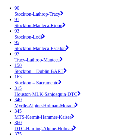
90
Stockton-Lathrop-Tracy
91
Stockton-Manteca-Ripon
93
Stockton-Lodi
95
Stockton-Manteca-Escalon
97
Tracy-Lathrop-Manteca
150
Stockton – Dublin BART
163
Stockton – Sacramento
315
Houston-MLK-Sanjoaquin-DTC
340
Myrtle-Alpine-Holman-Morada
345
MTS-Kermit-Hammer-Kaiser
360
DTC-Harding-Alpine-Holman
375