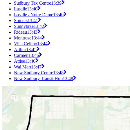
Sudbury Tax Centre
13:39
Lasalle
13:40
Lasalle / Notre Dame
13:40
Somers
13:41
Sunnybrae
13:42
Rideau
13:43
Montrose
13:44
Villa Cellino
13:44
Arthur
13:45
Carmen
13:46
Attlee
13:46
Wal Mart
13:47
New Sudbury Centre
13:48
New Sudbury Transit Hub
13:48