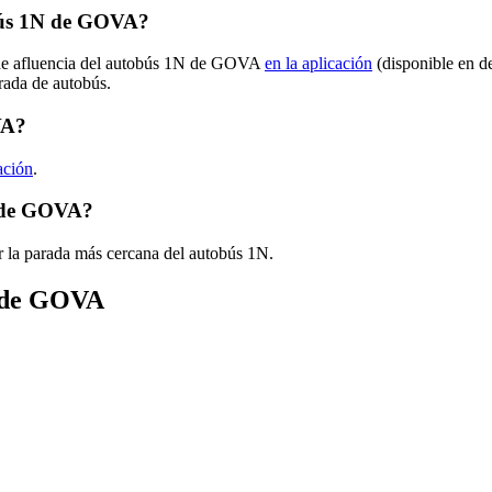
bús 1N de GOVA?
s de afluencia del autobús 1N de GOVA
en la aplicación
(disponible en d
arada de autobús.
VA?
ación
.
N de GOVA?
r la parada más cercana del autobús 1N.
s de GOVA