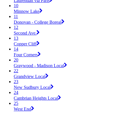
Laurentian via Paris
10
Minnow Lake
11
Donovan - College Boreal
12
Second Ave.
13
Copper Cliff
14
Four Corners
20
Graywood - Madison Local
22
Grandview Local
23
New Sudbury Local
24
Cambrian Heights Local
25
West End