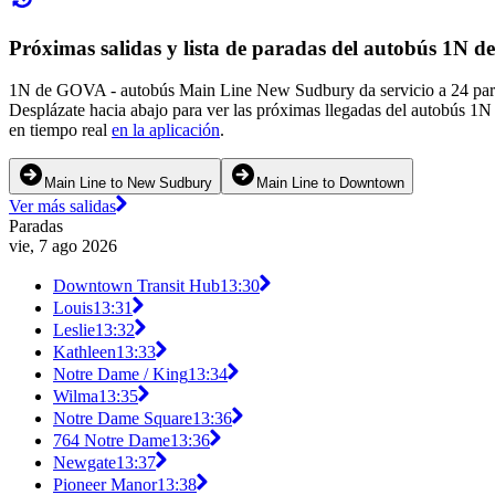
Próximas salidas y lista de paradas del autobús 1N
1N de GOVA - autobús Main Line New Sudbury da servicio a 24 para
Desplázate hacia abajo para ver las próximas llegadas del autobús 1N
en tiempo real
en la aplicación
.
Main Line to New Sudbury
Main Line to Downtown
Ver más salidas
Paradas
vie, 7 ago 2026
Downtown Transit Hub
13:30
Louis
13:31
Leslie
13:32
Kathleen
13:33
Notre Dame / King
13:34
Wilma
13:35
Notre Dame Square
13:36
764 Notre Dame
13:36
Newgate
13:37
Pioneer Manor
13:38