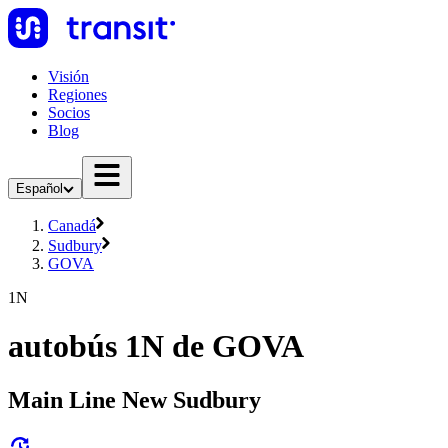
Visión
Regiones
Socios
Blog
Español
Canadá
Sudbury
GOVA
1N
autobús 1N de GOVA
Main Line New Sudbury