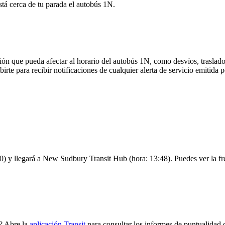
stá cerca de tu parada el autobús 1N.
ón que pueda afectar al horario del autobús 1N, como desvíos, traslado
birte para recibir notificaciones de cualquier alerta de servicio emitid
 y llegará a New Sudbury Transit Hub (hora: 13:48). Puedes ver la frec
? Abre la
aplicación Transit
para consultar los informes de puntualidad 