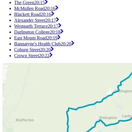
The Green
20:15
McMullen Road
20:16
Blackett Road
20:16
Alexander Street
20:17
Westgarth Terrace
20:17
Darlington College
20:18
East Mount Road
20:19
Bannatyne's Health Club
20:20
Coburg Street
20:20
Crown Street
20:22