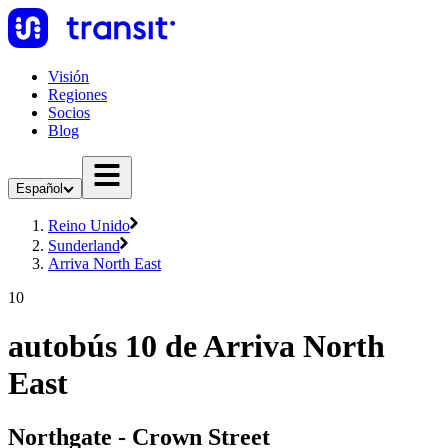
Visión
Regiones
Socios
Blog
Español
Reino Unido
Sunderland
Arriva North East
10
autobús 10 de Arriva North
East
Northgate - Crown Street