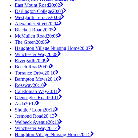
East Mount Road
20:02
Darlington College
20:03
Westgarth Terrace
20:04
Alexander Street
20:04
Blackett Road
20:05
McMullen Road
20:06
The Green
20:06
Haughton Village Nursing Home
20:07
Winchester Way
20:08
Rivergarth
20:09
Beech Road
20:09
Torrance Drive
20:10
Barmpton Mews
20:10
Rossway
20:10
Caledonian Way
20:11
Gleneagles Road
20:11
Asda
20:12
Shuttle / Loom
20:12
Jesmond Road
20:13
Welbeck Avenue
20:13
Winchester Way
20:14
Haughton Village Nursing Home
20:15