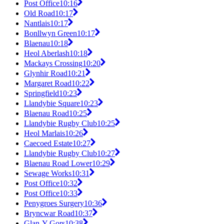
Post Office
10:16
Old Road
10:17
Nantlais
10:17
Bonllwyn Green
10:17
Blaenau
10:18
Heol Aberlash
10:18
Mackays Crossing
10:20
Glynhir Road
10:21
Margaret Road
10:22
Springfield
10:23
Llandybie Square
10:23
Blaenau Road
10:25
Llandybie Rugby Club
10:25
Heol Marlais
10:26
Caecoed Estate
10:27
Llandybie Rugby Club
10:27
Blaenau Road Lower
10:29
Sewage Works
10:31
Post Office
10:32
Post Office
10:33
Penygroes Surgery
10:36
Bryncwar Road
10:37
Glan-Y-Gors
10:38