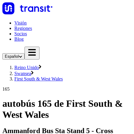
Visión
Regiones
Socios
Blog
Español
Reino Unido
Swansea
First South & West Wales
165
autobús 165 de First South &
West Wales
Ammanford Bus Sta Stand 5 - Cross