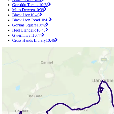
Gorsddu Terrace
10:38
Maes Derwen
10:39
Black Lion
10:40
Black Lion Road
10:41
Gorslas Square
10:42
Heol Llandeilo
10:43
Gwernllwyn
10:44
Cross Hands Library
10:46