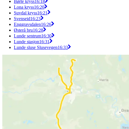
Børte kryss
16:18
Lona kryss
16:20
Suvdal kryss
16:21
Svenseid
16:23
Enggravsdalen
16:26
Østerå bru
16:28
Lunde sentrum
16:30
Lunde stasjon
16:31
Lunde sluse Slusevegen
16:33