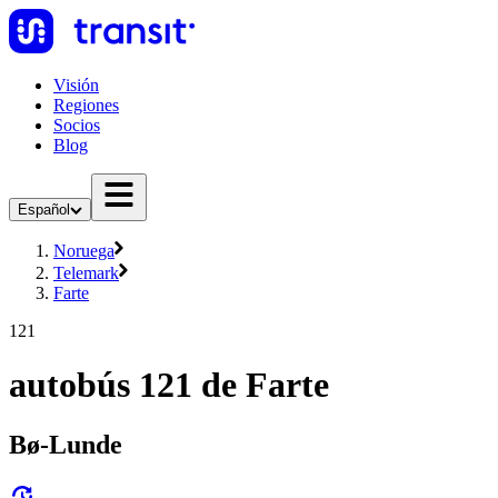
Visión
Regiones
Socios
Blog
Español
Noruega
Telemark
Farte
121
autobús 121 de Farte
Bø-Lunde