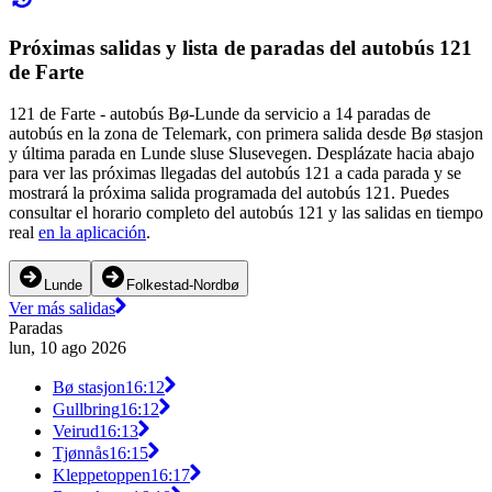
Próximas salidas y lista de paradas del autobús 121
de Farte
121 de Farte - autobús Bø-Lunde da servicio a 14 paradas de
autobús en la zona de Telemark, con primera salida desde Bø stasjon
y última parada en Lunde sluse Slusevegen. Desplázate hacia abajo
para ver las próximas llegadas del autobús 121 a cada parada y se
mostrará la próxima salida programada del autobús 121. Puedes
consultar el horario completo del autobús 121 y las salidas en tiempo
real
en la aplicación
.
Lunde
Folkestad-Nordbø
Ver más salidas
Paradas
lun, 10 ago 2026
Bø stasjon
16:12
Gullbring
16:12
Veirud
16:13
Tjønnås
16:15
Kleppetoppen
16:17