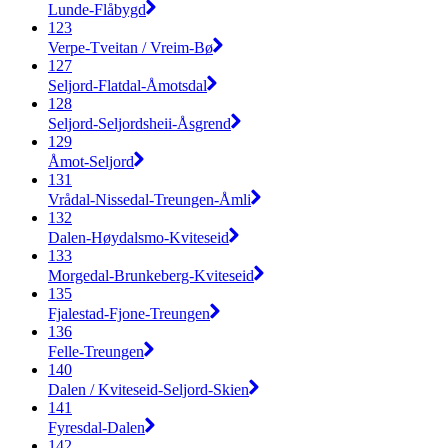
Lunde-Flåbygd
123
Verpe-Tveitan / Vreim-Bø
127
Seljord-Flatdal-Åmotsdal
128
Seljord-Seljordsheii-Åsgrend
129
Åmot-Seljord
131
Vrådal-Nissedal-Treungen-Åmli
132
Dalen-Høydalsmo-Kviteseid
133
Morgedal-Brunkeberg-Kviteseid
135
Fjalestad-Fjone-Treungen
136
Felle-Treungen
140
Dalen / Kviteseid-Seljord-Skien
141
Fyresdal-Dalen
142