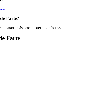
ción
.
 de Farte?
r la parada más cercana del autobús 136.
de Farte