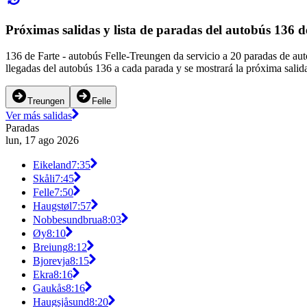
Próximas salidas y lista de paradas del autobús 136 d
136 de Farte - autobús Felle-Treungen da servicio a 20 paradas de aut
llegadas del autobús 136 a cada parada y se mostrará la próxima salid
Treungen
Felle
Ver más salidas
Paradas
lun, 17 ago 2026
Eikeland
7:35
Skåli
7:45
Felle
7:50
Haugstøl
7:57
Nobbesundbrua
8:03
Øy
8:10
Breiung
8:12
Bjorevja
8:15
Ekra
8:16
Gaukås
8:16
Haugsjåsund
8:20