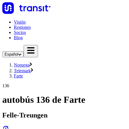
Visión
Regiones
Socios
Blog
Español
Noruega
Telemark
Farte
136
autobús 136 de Farte
Felle-Treungen