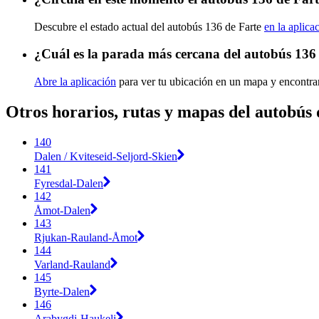
Descubre el estado actual del autobús 136 de Farte
en la aplica
¿Cuál es la parada más cercana del autobús 136
Abre la aplicación
para ver tu ubicación en un mapa y encontra
Otros horarios, rutas y mapas del autobús 
140
Dalen / Kviteseid-Seljord-Skien
141
Fyresdal-Dalen
142
Åmot-Dalen
143
Rjukan-Rauland-Åmot
144
Varland-Rauland
145
Byrte-Dalen
146
Arabygdi-Haukeli