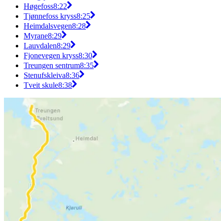
Høgefoss
8:22
Tjønnefoss kryss
8:25
Heimdalsvegen
8:28
Myrane
8:29
Lauvdalen
8:29
Fjonevegen kryss
8:30
Treungen sentrum
8:35
Stenufskleiva
8:36
Tveit skule
8:38