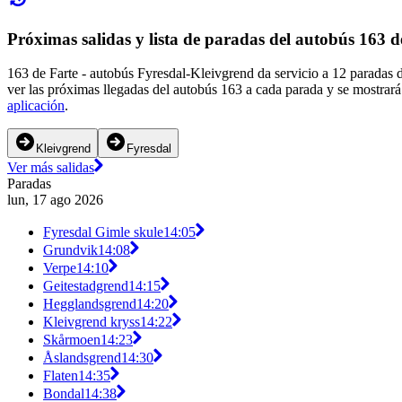
Próximas salidas y lista de paradas del autobús 163 d
163 de Farte - autobús Fyresdal-Kleivgrend da servicio a 12 paradas 
ver las próximas llegadas del autobús 163 a cada parada y se mostrará
aplicación
.
Kleivgrend
Fyresdal
Ver más salidas
Paradas
lun, 17 ago 2026
Fyresdal Gimle skule
14:05
Grundvik
14:08
Verpe
14:10
Geitestadgrend
14:15
Hegglandsgrend
14:20
Kleivgrend kryss
14:22
Skårmoen
14:23
Åslandsgrend
14:30
Flaten
14:35
Bondal
14:38