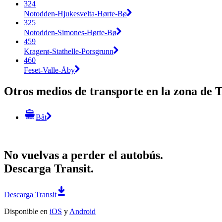
324
Notodden-Hjukesvelta-Hørte-Bø
325
Notodden-Simones-Hørte-Bø
459
Kragerø-Stathelle-Porsgrunn
460
Feset-Valle-Åby
Otros medios de transporte en la zona de 
Båt
No vuelvas a perder el autobús.
Descarga Transit.
Descarga Transit
Disponible en
iOS
y
Android