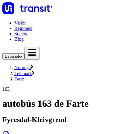
Visión
Regiones
Socios
Blog
Español
Noruega
Telemark
Farte
163
autobús 163 de Farte
Fyresdal-Kleivgrend