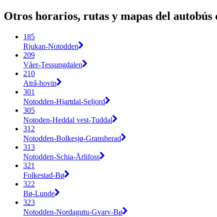
Otros horarios, rutas y mapas del autobús 
185
Rjukan-Notodden
209
Våer-Tessungdalen
210
Atrå-hovin
301
Notodden-Hjartdal-Seljord
305
Notoden-Heddal vest-Tuddal
312
Notodden-Bolkesjø-Gransherad
313
Notodden-Schia-Årlifoss
321
Folkestad-Bø
322
Bø-Lunde
323
Notodden-Nordagutu-Gvarv-Bø