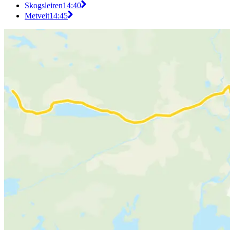
Skogsleiren
14:40
Metveit
14:45