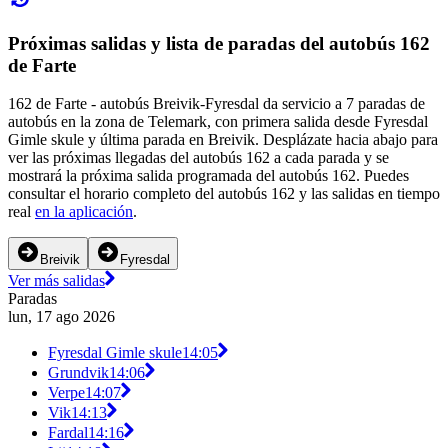
Próximas salidas y lista de paradas del autobús 162
de Farte
162 de Farte - autobús Breivik-Fyresdal da servicio a 7 paradas de
autobús en la zona de Telemark, con primera salida desde Fyresdal
Gimle skule y última parada en Breivik. Desplázate hacia abajo para
ver las próximas llegadas del autobús 162 a cada parada y se
mostrará la próxima salida programada del autobús 162. Puedes
consultar el horario completo del autobús 162 y las salidas en tiempo
real
en la aplicación
.
Breivik
Fyresdal
Ver más salidas
Paradas
lun, 17 ago 2026
Fyresdal Gimle skule
14:05
Grundvik
14:06
Verpe
14:07
Vik
14:13
Fardal
14:16