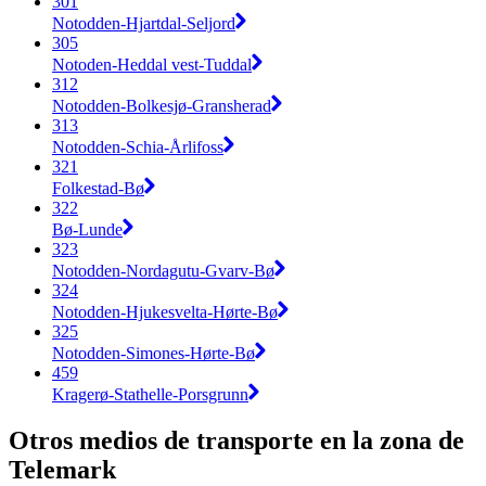
301
Notodden-Hjartdal-Seljord
305
Notoden-Heddal vest-Tuddal
312
Notodden-Bolkesjø-Gransherad
313
Notodden-Schia-Årlifoss
321
Folkestad-Bø
322
Bø-Lunde
323
Notodden-Nordagutu-Gvarv-Bø
324
Notodden-Hjukesvelta-Hørte-Bø
325
Notodden-Simones-Hørte-Bø
459
Kragerø-Stathelle-Porsgrunn
Otros medios de transporte en la zona de
Telemark