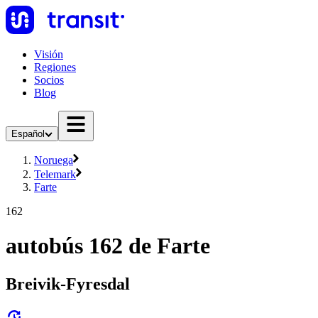
Visión
Regiones
Socios
Blog
Español
Noruega
Telemark
Farte
162
autobús 162 de Farte
Breivik-Fyresdal