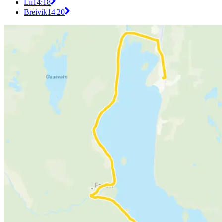
Lii
14:18
Breivik
14:20