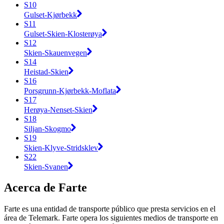
S10
Gulset-Kjørbekk
S11
Gulset-Skien-Klosterøya
S12
Skien-Skauenvegen
S14
Heistad-Skien
S16
Porsgrunn-Kjørbekk-Moflata
S17
Herøya-Nenset-Skien
S18
Siljan-Skogmo
S19
Skien-Klyve-Stridsklev
S22
Skien-Svanen
Acerca de Farte
Farte es una entidad de transporte público que presta servicios en el
área de Telemark. Farte opera los siguientes medios de transporte en