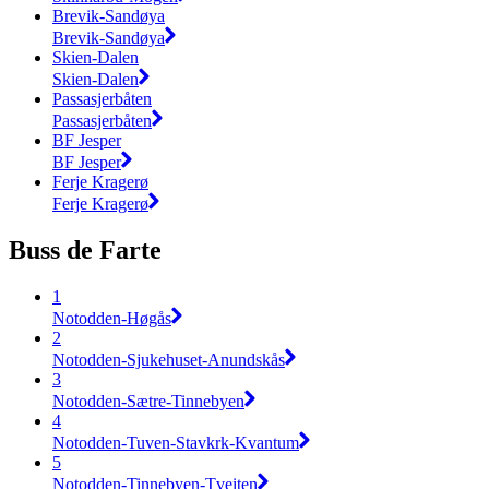
Brevik-Sandøya
Brevik-Sandøya
Skien-Dalen
Skien-Dalen
Passasjerbåten
Passasjerbåten
BF Jesper
BF Jesper
Ferje Kragerø
Ferje Kragerø
Buss de Farte
1
Notodden-Høgås
2
Notodden-Sjukehuset-Anundskås
3
Notodden-Sætre-Tinnebyen
4
Notodden-Tuven-Stavkrk-Kvantum
5
Notodden-Tinnebyen-Tveiten