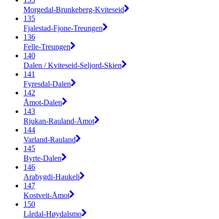
Morgedal-Brunkeberg-Kviteseid
135
Fjalestad-Fjone-Treungen
136
Felle-Treungen
140
Dalen / Kviteseid-Seljord-Skien
141
Fyresdal-Dalen
142
Åmot-Dalen
143
Rjukan-Rauland-Åmot
144
Varland-Rauland
145
Byrte-Dalen
146
Arabygdi-Haukeli
147
Kostveit-Åmot
150
Lårdal-Høydalsmo