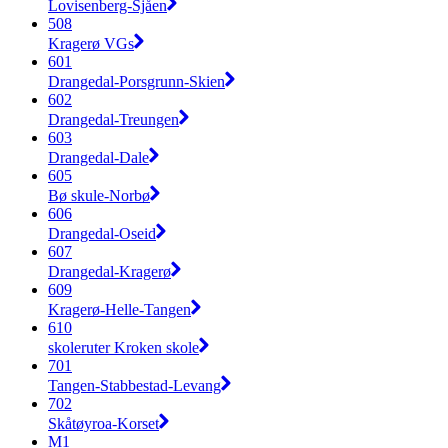
Lovisenberg-Sjåen
508
Kragerø VGs
601
Drangedal-Porsgrunn-Skien
602
Drangedal-Treungen
603
Drangedal-Dale
605
Bø skule-Norbø
606
Drangedal-Oseid
607
Drangedal-Kragerø
609
Kragerø-Helle-Tangen
610
skoleruter Kroken skole
701
Tangen-Stabbestad-Levang
702
Skåtøyroa-Korset
M1