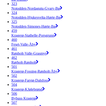
323
Notodden-Nordagutu-Gvarv-Bø
324
Notodden-Hjukesvelta-Hørte-Bø
325
Notodden-Simones-Hørte-Bø
459
Kragerø-Stathelle-Porsgrunn
460
Feset-Valle-Åby
461
Rønholt-Valle-Grasmyr
462
Rørholt-Rønholt
501
Kragerø-Fossing-Rønholt-Åby
502
Kragerø-Farsjø-Dalsfoss
504
Kragerø-KJølebrønd
506
Bybuss Kragerø
507