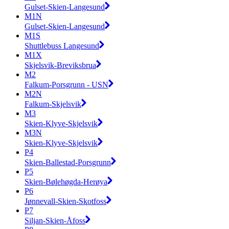
Gulset-Skien-Langesund
M1N
Gulset-Skien-Langesund
M1S
Shuttlebuss Langesund
M1X
Skjelsvik-Breviksbrua
M2
Falkum-Porsgrunn - USN
M2N
Falkum-Skjelsvik
M3
Skien-Klyve-Skjelsvik
M3N
Skien-Klyve-Skjelsvik
P4
Skien-Ballestad-Porsgrunn
P5
Skien-Bølehøgda-Herøya
P6
Jønnevall-Skien-Skotfoss
P7
Siljan-Skien-Åfoss