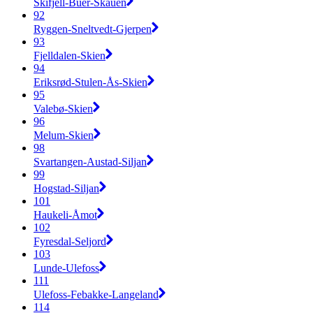
Skifjell-Buer-Skauen
92
Ryggen-Sneltvedt-Gjerpen
93
Fjelldalen-Skien
94
Eriksrød-Stulen-Ås-Skien
95
Valebø-Skien
96
Melum-Skien
98
Svartangen-Austad-Siljan
99
Hogstad-Siljan
101
Haukeli-Åmot
102
Fyresdal-Seljord
103
Lunde-Ulefoss
111
Ulefoss-Febakke-Langeland
114