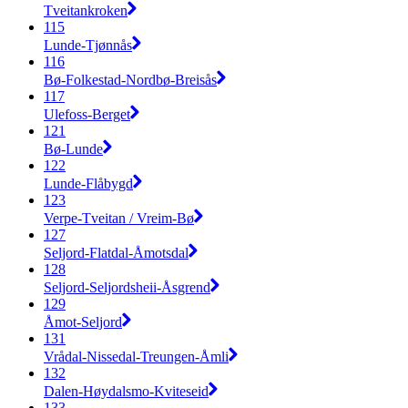
Tveitankroken
115
Lunde-Tjønnås
116
Bø-Folkestad-Nordbø-Breisås
117
Ulefoss-Berget
121
Bø-Lunde
122
Lunde-Flåbygd
123
Verpe-Tveitan / Vreim-Bø
127
Seljord-Flatdal-Åmotsdal
128
Seljord-Seljordsheii-Åsgrend
129
Åmot-Seljord
131
Vrådal-Nissedal-Treungen-Åmli
132
Dalen-Høydalsmo-Kviteseid
133