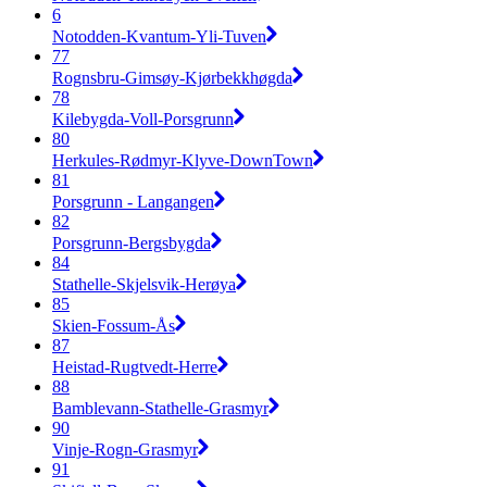
6
Notodden-Kvantum-Yli-Tuven
77
Rognsbru-Gimsøy-Kjørbekkhøgda
78
Kilebygda-Voll-Porsgrunn
80
Herkules-Rødmyr-Klyve-DownTown
81
Porsgrunn - Langangen
82
Porsgrunn-Bergsbygda
84
Stathelle-Skjelsvik-Herøya
85
Skien-Fossum-Ås
87
Heistad-Rugtvedt-Herre
88
Bamblevann-Stathelle-Grasmyr
90
Vinje-Rogn-Grasmyr
91