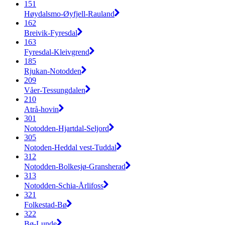
151
Høydalsmo-Øyfjell-Rauland
162
Breivik-Fyresdal
163
Fyresdal-Kleivgrend
185
Rjukan-Notodden
209
Våer-Tessungdalen
210
Atrå-hovin
301
Notodden-Hjartdal-Seljord
305
Notoden-Heddal vest-Tuddal
312
Notodden-Bolkesjø-Gransherad
313
Notodden-Schia-Årlifoss
321
Folkestad-Bø
322
Bø-Lunde