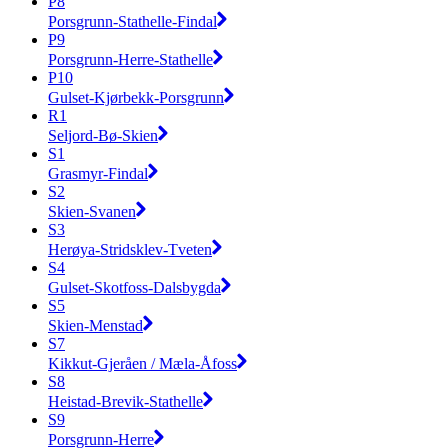
P8
Porsgrunn-Stathelle-Findal
P9
Porsgrunn-Herre-Stathelle
P10
Gulset-Kjørbekk-Porsgrunn
R1
Seljord-Bø-Skien
S1
Grasmyr-Findal
S2
Skien-Svanen
S3
Herøya-Stridsklev-Tveten
S4
Gulset-Skotfoss-Dalsbygda
S5
Skien-Menstad
S7
Kikkut-Gjeråen / Mæla-Åfoss
S8
Heistad-Brevik-Stathelle
S9
Porsgrunn-Herre