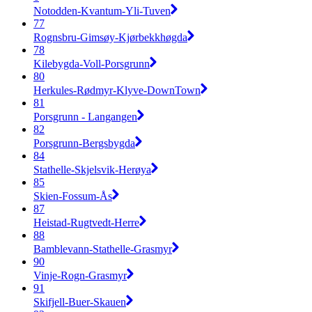
Notodden-Kvantum-Yli-Tuven
77
Rognsbru-Gimsøy-Kjørbekkhøgda
78
Kilebygda-Voll-Porsgrunn
80
Herkules-Rødmyr-Klyve-DownTown
81
Porsgrunn - Langangen
82
Porsgrunn-Bergsbygda
84
Stathelle-Skjelsvik-Herøya
85
Skien-Fossum-Ås
87
Heistad-Rugtvedt-Herre
88
Bamblevann-Stathelle-Grasmyr
90
Vinje-Rogn-Grasmyr
91
Skifjell-Buer-Skauen