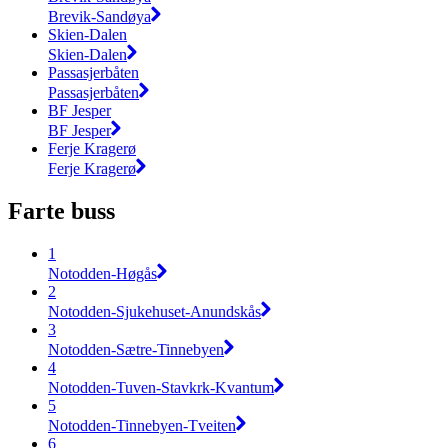
Brevik-Sandøya
Skien-Dalen
Skien-Dalen
Passasjerbåten
Passasjerbåten
BF Jesper
BF Jesper
Ferje Kragerø
Ferje Kragerø
Farte buss
1
Notodden-Høgås
2
Notodden-Sjukehuset-Anundskås
3
Notodden-Sætre-Tinnebyen
4
Notodden-Tuven-Stavkrk-Kvantum
5
Notodden-Tinnebyen-Tveiten
6