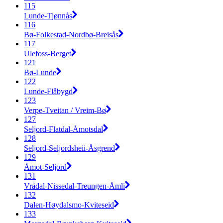
115
Lunde-Tjønnås
116
Bø-Folkestad-Nordbø-Breisås
117
Ulefoss-Berget
121
Bø-Lunde
122
Lunde-Flåbygd
123
Verpe-Tveitan / Vreim-Bø
127
Seljord-Flatdal-Åmotsdal
128
Seljord-Seljordsheii-Åsgrend
129
Åmot-Seljord
131
Vrådal-Nissedal-Treungen-Åmli
132
Dalen-Høydalsmo-Kviteseid
133