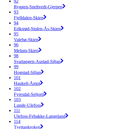
92
Ryggen-Sneltvedt-Gjerpen
93
Fjelldalen-Skien
94
Eriksrød-Stulen-Ås-Skien
95
Valebø-Skien
96
Melum-Skien
98
Svartangen-Austad-Siljan
99
Hogstad-Siljan
101
Haukeli-Åmot
102
Fyresdal-Seljord
103
Lunde-Ulefoss
111
Ulefoss-Febakke-Langeland
114
Tveitankroken