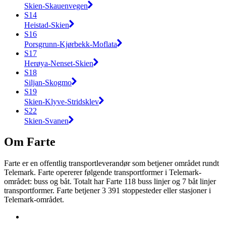
Skien-Skauenvegen
S14
Heistad-Skien
S16
Porsgrunn-Kjørbekk-Moflata
S17
Herøya-Nenset-Skien
S18
Siljan-Skogmo
S19
Skien-Klyve-Stridsklev
S22
Skien-Svanen
Om Farte
Farte er en offentlig transportleverandør som betjener området rundt
Telemark. Farte opererer følgende transportformer i Telemark-
området: buss og båt. Totalt har Farte 118 buss linjer og 7 båt linjer
transportformer. Farte betjener 3 391 stoppesteder eller stasjoner i
Telemark-området.