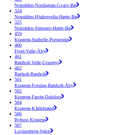
Notodden-Nordagutu-Gvarv-Bø
324
Notodden-Hjukesvelta-Hørte-Bø
325
Notodden-Simones-Hørte-Bø
459
Kragerø-Stathelle-Porsgrunn
460
Feset-Valle-Åby
461
Rønholt-Valle-Grasmyr
462
Rørholt-Rønholt
501
Kragerø-Fossing-Rønholt-Åby
502
Kragerø-Farsjø-Dalsfoss
504
Kragerø-KJølebrønd
506
Bybuss Kragerø
507
Lovisenberg-Sjåen