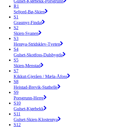
Gulset-Kjørbekk-Porsgrunn
R1
Seljord-Bø-Skien
S1
Grasmyr-Findal
S2
Skien-Svanen
S3
Herøya-Stridsklev-Tveten
S4
Gulset-Skotfoss-Dalsbygda
S5
Skien-Menstad
S7
Kikkut-Gjeråen / Mæla-Åfoss
S8
Heistad-Brevik-Stathelle
S9
Porsgrunn-Herre
S10
Gulset-Kjørbekk
S11
Gulset-Skien-Klosterøya
S12