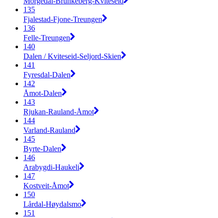
Morgedal-Brunkeberg-Kviteseid
135
Fjalestad-Fjone-Treungen
136
Felle-Treungen
140
Dalen / Kviteseid-Seljord-Skien
141
Fyresdal-Dalen
142
Åmot-Dalen
143
Rjukan-Rauland-Åmot
144
Varland-Rauland
145
Byrte-Dalen
146
Arabygdi-Haukeli
147
Kostveit-Åmot
150
Lårdal-Høydalsmo
151