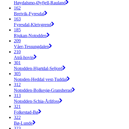
Høydalsmo-Øyfjell-Rauland
162
Breivik-Fyresdal
163
Fyresdal-Kleivgrend
185
Rjukan-Notodden
209
Våer-Tessungdalen
210
Atrå-hovin
301
Notodden-Hjartdal-Seljord
305
Notoden-Heddal vest-Tuddal
312
Notodden-Bolkesjø-Gransherad
313
Notodden-Schia-Årlifoss
321
Folkestad-Bø
322
Bø-Lunde
323