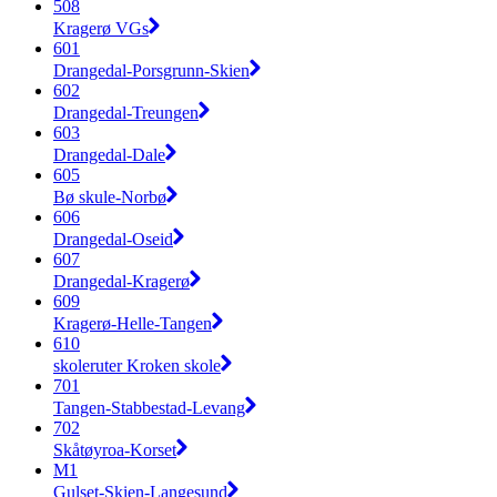
508
Kragerø VGs
601
Drangedal-Porsgrunn-Skien
602
Drangedal-Treungen
603
Drangedal-Dale
605
Bø skule-Norbø
606
Drangedal-Oseid
607
Drangedal-Kragerø
609
Kragerø-Helle-Tangen
610
skoleruter Kroken skole
701
Tangen-Stabbestad-Levang
702
Skåtøyroa-Korset
M1
Gulset-Skien-Langesund