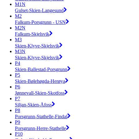
M1N
Gulset-Skien-Langesund
M2
Falkum-Porsgrunn - USN
M2N
Falkum-Skjelsvik
M3
Skien-Klyve-Skjelsvik
M3N
Skien-Klyve-Skjelsvik
P4
Skien-Ballestad-Porsgrunn
P5
Skien-Bølehøgda-Herøya
P6
Jønnevall-Skien-Skotfoss
P7
Siljan-Skien-Åfoss
P8
Porsgrunn-Stathelle-Findal
P9
Porsgrunn-Herre-Stathelle
P10