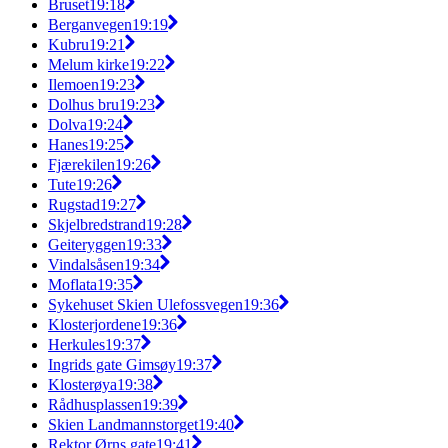
Bruset
19:18
Berganvegen
19:19
Kubru
19:21
Melum kirke
19:22
Ilemoen
19:23
Dolhus bru
19:23
Dolva
19:24
Hanes
19:25
Fjærekilen
19:26
Tute
19:26
Rugstad
19:27
Skjelbredstrand
19:28
Geiteryggen
19:33
Vindalsåsen
19:34
Moflata
19:35
Sykehuset Skien Ulefossvegen
19:36
Klosterjordene
19:36
Herkules
19:37
Ingrids gate Gimsøy
19:37
Klosterøya
19:38
Rådhusplassen
19:39
Skien Landmannstorget
19:40
Rektor Ørns gate
19:41