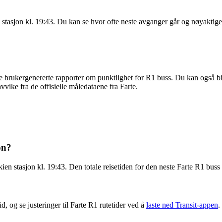
 stasjon kl. 19:43. Du kan se hvor ofte neste avganger går og nøyaktig
 brukergenererte rapporter om punktlighet for R1 buss. Du kan også bidr
vvike fra de offisielle måledataene fra Farte.
on?
n stasjon kl. 19:43. Den totale reisetiden for den neste Farte R1 buss
, og se justeringer til Farte R1 rutetider ved å
laste ned Transit-appen
.