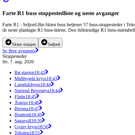
Farte R1 buss stoppestedliste og neste avganger
Farte R1 - Seljord-Bø-Skien buss betjener 57 buss-stoppesteder i Tel
de neste planlagte R1 buss-tidene. Den fullstendige R1 buss-rutetabel
Skien stasjon
Seljord
Se flere avganger
Stoppesteder
fre. 7. aug. 2026
Bø stasjon
18:42
Midtbygda kryss
18:43
Langkåsbyen
18:44
Sperrud Beverøya
18:44
Flatin
18:45
Åsgrav
18:46
Brenna
18:47
Brattestå
18:49
Sagavoll
18:50
Gvarv kryss
18:50
Teksten
18:51