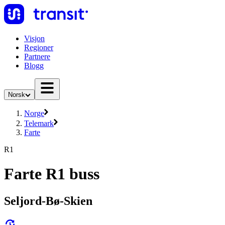
Visjon
Regioner
Partnere
Blogg
Norsk
Norge
Telemark
Farte
R1
Farte R1 buss
Seljord-Bø-Skien