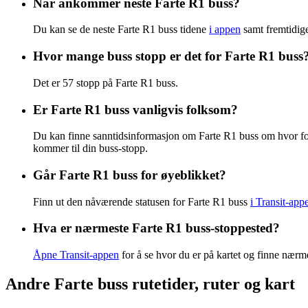
Når ankommer neste Farte R1 buss?
Du kan se de neste Farte R1 buss tidene
i appen
samt fremtidige
Hvor mange buss stopp er det for Farte R1 buss
Det er 57 stopp på Farte R1 buss.
Er Farte R1 buss vanligvis folksom?
Du kan finne sanntidsinformasjon om Farte R1 buss om hvor f
kommer til din buss-stopp.
Går Farte R1 buss for øyeblikket?
Finn ut den nåværende statusen for Farte R1 buss
i Transit-app
Hva er nærmeste Farte R1 buss-stoppested?
Åpne Transit-appen
for å se hvor du er på kartet og finne nærm
Andre Farte buss rutetider, ruter og kart