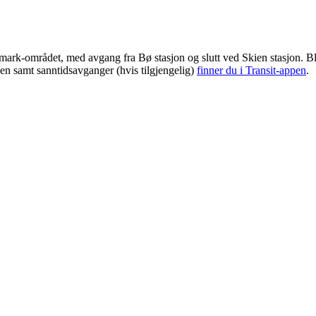
emark-området, med avgang fra Bø stasjon og slutt ved Skien stasjon. B
len samt sanntidsavganger (hvis tilgjengelig)
finner du i Transit-appen
.