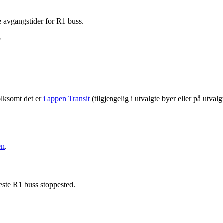
 avgangstider for R1 buss.
?
olksomt det er
i appen Transit
(tilgjengelig i utvalgte byer eller på utval
en
.
este R1 buss stoppested.