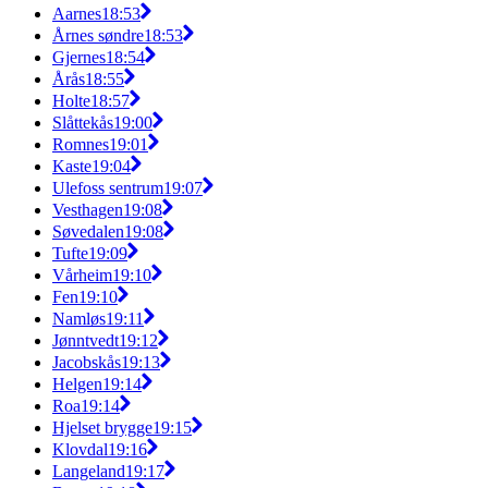
Aarnes
18:53
Årnes søndre
18:53
Gjernes
18:54
Årås
18:55
Holte
18:57
Slåttekås
19:00
Romnes
19:01
Kaste
19:04
Ulefoss sentrum
19:07
Vesthagen
19:08
Søvedalen
19:08
Tufte
19:09
Vårheim
19:10
Fen
19:10
Namløs
19:11
Jønntvedt
19:12
Jacobskås
19:13
Helgen
19:14
Roa
19:14
Hjelset brygge
19:15
Klovdal
19:16
Langeland
19:17