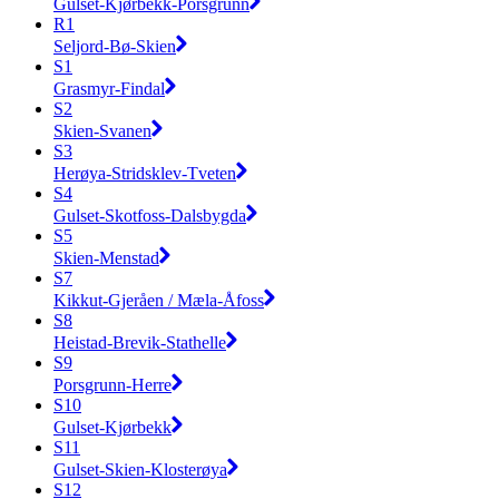
Gulset-Kjørbekk-Porsgrunn
R1
Seljord-Bø-Skien
S1
Grasmyr-Findal
S2
Skien-Svanen
S3
Herøya-Stridsklev-Tveten
S4
Gulset-Skotfoss-Dalsbygda
S5
Skien-Menstad
S7
Kikkut-Gjeråen / Mæla-Åfoss
S8
Heistad-Brevik-Stathelle
S9
Porsgrunn-Herre
S10
Gulset-Kjørbekk
S11
Gulset-Skien-Klosterøya
S12