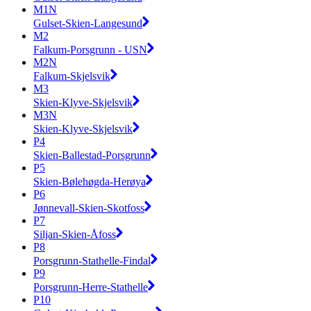
M1N
Gulset-Skien-Langesund
M2
Falkum-Porsgrunn - USN
M2N
Falkum-Skjelsvik
M3
Skien-Klyve-Skjelsvik
M3N
Skien-Klyve-Skjelsvik
P4
Skien-Ballestad-Porsgrunn
P5
Skien-Bølehøgda-Herøya
P6
Jønnevall-Skien-Skotfoss
P7
Siljan-Skien-Åfoss
P8
Porsgrunn-Stathelle-Findal
P9
Porsgrunn-Herre-Stathelle
P10