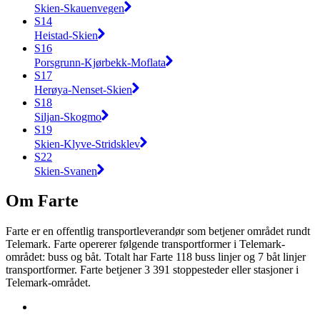
Skien-Skauenvegen
S14
Heistad-Skien
S16
Porsgrunn-Kjørbekk-Moflata
S17
Herøya-Nenset-Skien
S18
Siljan-Skogmo
S19
Skien-Klyve-Stridsklev
S22
Skien-Svanen
Om Farte
Farte er en offentlig transportleverandør som betjener området rundt
Telemark. Farte opererer følgende transportformer i Telemark-
området: buss og båt. Totalt har Farte 118 buss linjer og 7 båt linjer
transportformer. Farte betjener 3 391 stoppesteder eller stasjoner i
Telemark-området.