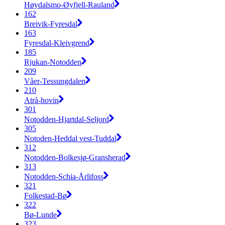
Høydalsmo-Øyfjell-Rauland
162
Breivik-Fyresdal
163
Fyresdal-Kleivgrend
185
Rjukan-Notodden
209
Våer-Tessungdalen
210
Atrå-hovin
301
Notodden-Hjartdal-Seljord
305
Notoden-Heddal vest-Tuddal
312
Notodden-Bolkesjø-Gransherad
313
Notodden-Schia-Årlifoss
321
Folkestad-Bø
322
Bø-Lunde
323