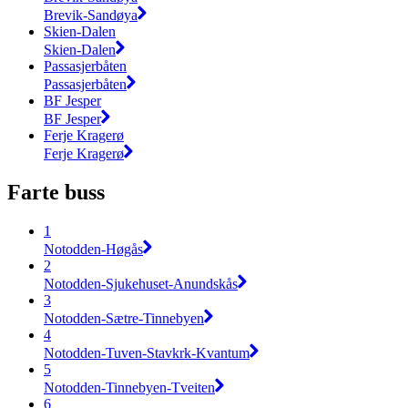
Brevik-Sandøya
Skien-Dalen
Skien-Dalen
Passasjerbåten
Passasjerbåten
BF Jesper
BF Jesper
Ferje Kragerø
Ferje Kragerø
Farte buss
1
Notodden-Høgås
2
Notodden-Sjukehuset-Anundskås
3
Notodden-Sætre-Tinnebyen
4
Notodden-Tuven-Stavkrk-Kvantum
5
Notodden-Tinnebyen-Tveiten
6