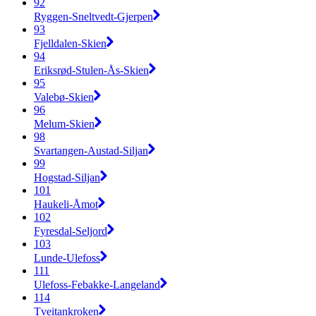
92
Ryggen-Sneltvedt-Gjerpen
93
Fjelldalen-Skien
94
Eriksrød-Stulen-Ås-Skien
95
Valebø-Skien
96
Melum-Skien
98
Svartangen-Austad-Siljan
99
Hogstad-Siljan
101
Haukeli-Åmot
102
Fyresdal-Seljord
103
Lunde-Ulefoss
111
Ulefoss-Febakke-Langeland
114
Tveitankroken