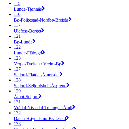
115
Lunde-Tjønnås
116
Bø-Folkestad-Nordbø-Breisås
117
Ulefoss-Berget
121
Bø-Lunde
122
Lunde-Flåbygd
123
Verpe-Tveitan / Vreim-Bø
127
Seljord-Flatdal-Åmotsdal
128
Seljord-Seljordsheii-Åsgrend
129
Åmot-Seljord
131
Vrådal-Nissedal-Treungen-Åmli
132
Dalen-Høydalsmo-Kviteseid
133