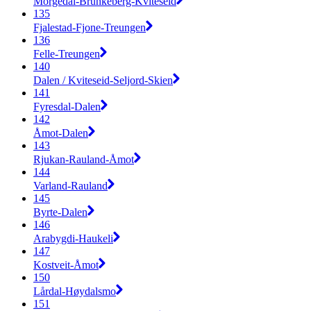
Morgedal-Brunkeberg-Kviteseid
135
Fjalestad-Fjone-Treungen
136
Felle-Treungen
140
Dalen / Kviteseid-Seljord-Skien
141
Fyresdal-Dalen
142
Åmot-Dalen
143
Rjukan-Rauland-Åmot
144
Varland-Rauland
145
Byrte-Dalen
146
Arabygdi-Haukeli
147
Kostveit-Åmot
150
Lårdal-Høydalsmo
151