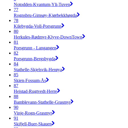
Notodden-Kvantum-Yli-Tuven
77
Rognsbru-Gimsøy-Kjørbekkhøgda
78
Kilebygda-Voll-Porsgrunn
80
Herkules-Rødmyr-Klyve-DownTown
81
Porsgrunn - Langangen
82
Porsgrunn-Bergsbygda
84
Stathelle-Skjelsvik-Herøya
85
Skien-Fossum-Ås
87
Heistad-Rugtvedt-Herre
88
Bamblevann-Stathelle-Grasmyr
90
Vinje-Rogn-Grasmyr
91
Skifjell-Buer-Skauen