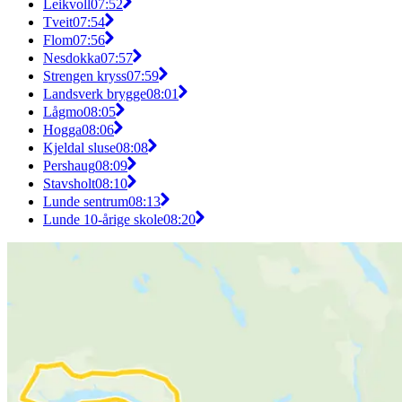
Leikvoll
07:52
Tveit
07:54
Flom
07:56
Nesdokka
07:57
Strengen kryss
07:59
Landsverk brygge
08:01
Lågmo
08:05
Hogga
08:06
Kjeldal sluse
08:08
Pershaug
08:09
Stavsholt
08:10
Lunde sentrum
08:13
Lunde 10-årige skole
08:20