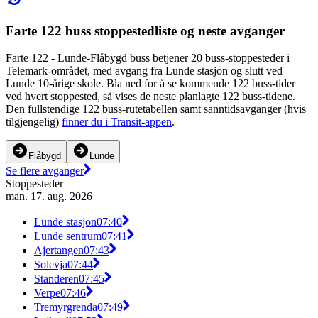
Farte 122 buss stoppestedliste og neste avganger
Farte 122 - Lunde-Flåbygd buss betjener 20 buss-stoppesteder i
Telemark-området, med avgang fra Lunde stasjon og slutt ved
Lunde 10-årige skole. Bla ned for å se kommende 122 buss-tider
ved hvert stoppested, så vises de neste planlagte 122 buss-tidene.
Den fullstendige 122 buss-rutetabellen samt sanntidsavganger (hvis
tilgjengelig)
finner du i Transit-appen
.
Flåbygd
Lunde
Se flere avganger
Stoppesteder
man. 17. aug. 2026
Lunde stasjon
07:40
Lunde sentrum
07:41
Ajertangen
07:43
Solevja
07:44
Standeren
07:45
Verpe
07:46
Tremyrgrenda
07:49