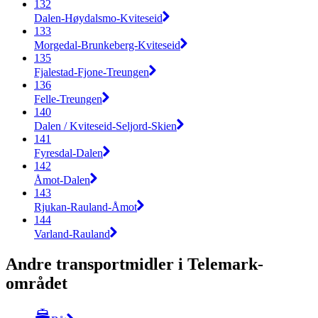
132
Dalen-Høydalsmo-Kviteseid
133
Morgedal-Brunkeberg-Kviteseid
135
Fjalestad-Fjone-Treungen
136
Felle-Treungen
140
Dalen / Kviteseid-Seljord-Skien
141
Fyresdal-Dalen
142
Åmot-Dalen
143
Rjukan-Rauland-Åmot
144
Varland-Rauland
Andre transportmidler i Telemark-
området