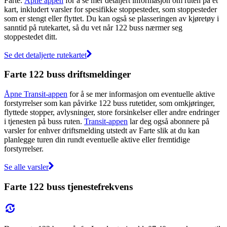
Farte.
Åpne appen
for å se mer detaljert informasjon om ruten på et
kart, inkludert varsler for spesifikke stoppesteder, som stoppesteder
som er stengt eller flyttet. Du kan også se plasseringen av kjøretøy i
sanntid på rutekartet, så du vet når 122 buss nærmer seg
stoppestedet ditt.
Se det detaljerte rutekartet
Farte 122 buss driftsmeldinger
Åpne Transit-appen
for å se mer informasjon om eventuelle aktive
forstyrrelser som kan påvirke 122 buss rutetider, som omkjøringer,
flyttede stopper, avlysninger, store forsinkelser eller andre endringer
i tjenesten på buss ruten.
Transit-appen
lar deg også abonnere på
varsler for enhver driftsmelding utstedt av Farte slik at du kan
planlegge turen din rundt eventuelle aktive eller fremtidige
forstyrrelser.
Se alle varsler
Farte 122 buss tjenestefrekvens