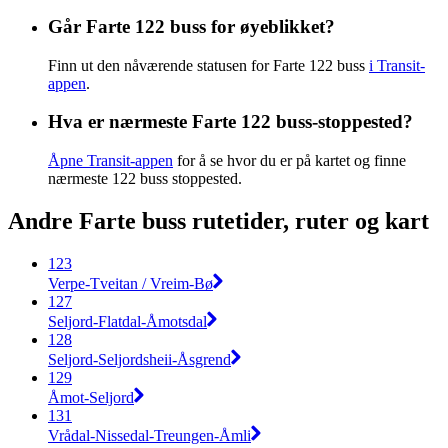
Går Farte 122 buss for øyeblikket?
Finn ut den nåværende statusen for Farte 122 buss
i Transit-
appen
.
Hva er nærmeste Farte 122 buss-stoppested?
Åpne Transit-appen
for å se hvor du er på kartet og finne
nærmeste 122 buss stoppested.
Andre Farte buss rutetider, ruter og kart
123
Verpe-Tveitan / Vreim-Bø
127
Seljord-Flatdal-Åmotsdal
128
Seljord-Seljordsheii-Åsgrend
129
Åmot-Seljord
131
Vrådal-Nissedal-Treungen-Åmli