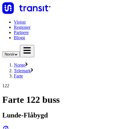
Visjon
Regioner
Partnere
Blogg
Norsk
Norge
Telemark
Farte
122
Farte 122 buss
Lunde-Flåbygd