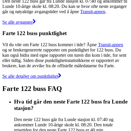
Den neste 122 buss går fra Lunde stasjon kl. 07:40 og ankommer til
Lunde 10-årige skole kl. 08:20. Du kan se hvor ofte neste avganger
går og nøyaktige avgangstider ved å åpne
Transit-appen
.
Se alle avganger
Farte 122 buss punktlighet
Vil du vite om Farte 122 buss kommer i tide? Åpne
Transit-appen
og se brukergenererte rapporter om punktlighet for 122 buss. Du
kan også bidra med egne rapporter om turen din kom i tide, for sent
eller tidlig. Siden disse punktlighetsstatistikkene er rapportert av
brukere, kan de avvike fra de offisielle måledataene fra Farte.
Se alle detaljer om punktlighet
Farte 122 buss FAQ
Hva tid går den neste Farte 122 buss fra Lunde
stasjon?
Den neste 122 buss går fra Lunde stasjon kl. 07:40 og
ankommer Lunde 10-årige skole kl. 08:20. Den totale
reisetiden for den neste Farte 122 buss er 40 min.