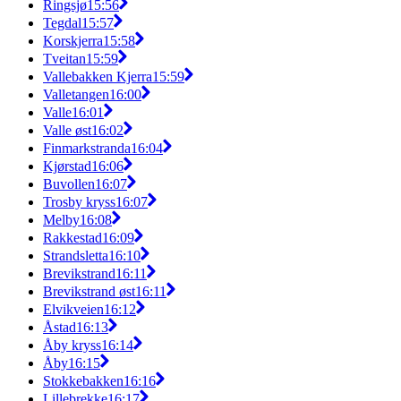
Ringsjø
15:56
Tegdal
15:57
Korskjerra
15:58
Tveitan
15:59
Vallebakken Kjerra
15:59
Valletangen
16:00
Valle
16:01
Valle øst
16:02
Finmarkstranda
16:04
Kjørstad
16:06
Buvollen
16:07
Trosby kryss
16:07
Melby
16:08
Rakkestad
16:09
Strandsletta
16:10
Brevikstrand
16:11
Brevikstrand øst
16:11
Elvikveien
16:12
Åstad
16:13
Åby kryss
16:14
Åby
16:15
Stokkebakken
16:16
Lillebrekke
16:17