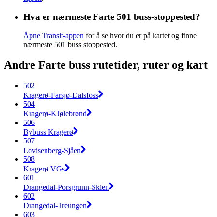
Hva er nærmeste Farte 501 buss-stoppested?
Åpne Transit-appen
for å se hvor du er på kartet og finne
nærmeste 501 buss stoppested.
Andre Farte buss rutetider, ruter og kart
502
Kragerø-Farsjø-Dalsfoss
504
Kragerø-KJølebrønd
506
Bybuss Kragerø
507
Lovisenberg-Sjåen
508
Kragerø VGs
601
Drangedal-Porsgrunn-Skien
602
Drangedal-Treungen
603