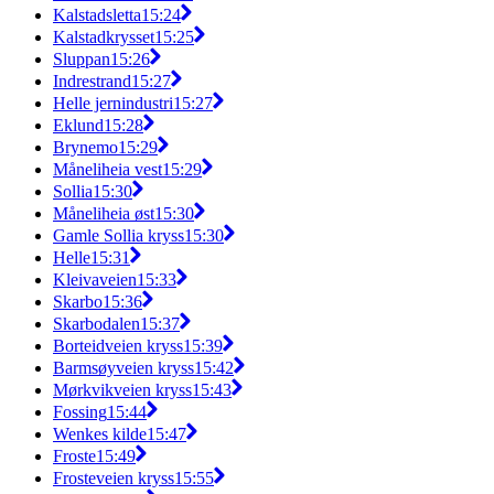
Kalstadsletta
15:24
Kalstadkrysset
15:25
Sluppan
15:26
Indrestrand
15:27
Helle jernindustri
15:27
Eklund
15:28
Brynemo
15:29
Måneliheia vest
15:29
Sollia
15:30
Måneliheia øst
15:30
Gamle Sollia kryss
15:30
Helle
15:31
Kleivaveien
15:33
Skarbo
15:36
Skarbodalen
15:37
Borteidveien kryss
15:39
Barmsøyveien kryss
15:42
Mørkvikveien kryss
15:43
Fossing
15:44
Wenkes kilde
15:47
Froste
15:49
Frosteveien kryss
15:55