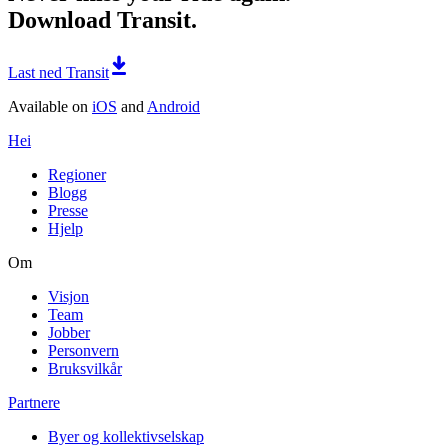
Download Transit.
Last ned Transit
Available on
iOS
and
Android
Hei
Regioner
Blogg
Presse
Hjelp
Om
Visjon
Team
Jobber
Personvern
Bruksvilkår
Partnere
Byer og kollektivselskap