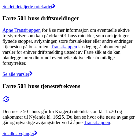
Se det detaljerte rutekartet
Farte 501 buss driftsmeldinger
Åpne Transit-appen
for å se mer informasjon om eventuelle aktive
forstyrrelser som kan påvirke 501 buss rutetider, som omkjøringer,
flyttede stopper, avlysninger, store forsinkelser eller andre endringer
i tjenesten på buss ruten.
Transit-appen
lar deg også abonnere på
varsler for enhver driftsmelding utstedt av Farte slik at du kan
planlegge turen din rundt eventuelle aktive eller fremtidige
forstyrrelser.
Se alle varsler
Farte 501 buss tjenestefrekvens
Den neste 501 buss går fra Kragerø rutebilstasjon kl. 15:20 og
ankommer til Nylende kl. 16:25. Du kan se hvor ofte neste avganger
går og nøyaktige avgangstider ved å åpne
Transit-appen
.
Se alle avganger