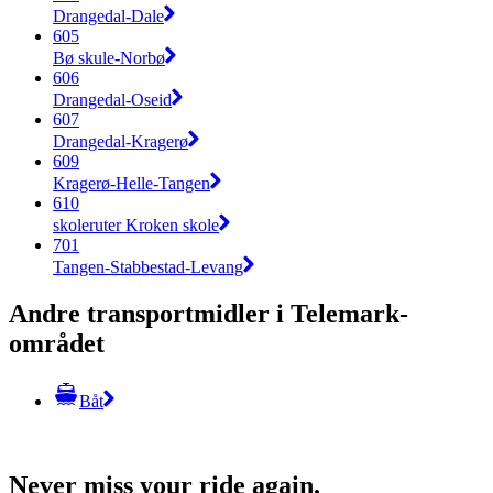
Drangedal-Dale
605
Bø skule-Norbø
606
Drangedal-Oseid
607
Drangedal-Kragerø
609
Kragerø-Helle-Tangen
610
skoleruter Kroken skole
701
Tangen-Stabbestad-Levang
Andre transportmidler i Telemark-
området
Båt
Never miss your ride again.