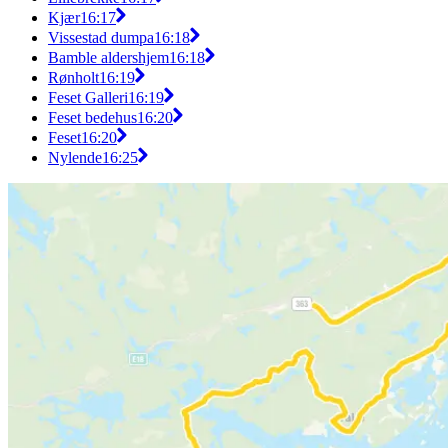
Kjær
16:17
Vissestad dumpa
16:18
Bamble aldershjem
16:18
Rønholt
16:19
Feset Galleri
16:19
Feset bedehus
16:20
Feset
16:20
Nylende
16:25