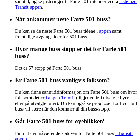
sanntid, og se justeringer til Farte 501 rutetider ved å
laste ned
Transit-appen
.
Når ankommer neste Farte 501 buss?
Du kan se de neste Farte 501 buss tidene
i appen
samt
fremtidige avgangstider for 501 buss.
Hvor mange buss stopp er det for Farte 501
buss?
Det er 57 stopp på Farte 501 buss.
Er Farte 501 buss vanligvis folksom?
Du kan finne sanntidsinformasjon om Farte 501 buss om hvor
folksomt det er
i appen Transit
(tilgjengelig i utvalgte byer
eller på utvalgte turer). Du kan også se prognoser for hvor full
buss vil være når den kommer til din buss-stopp.
Går Farte 501 buss for øyeblikket?
Finn ut den nåværende statusen for Farte 501 buss
i Transit-
appen
.