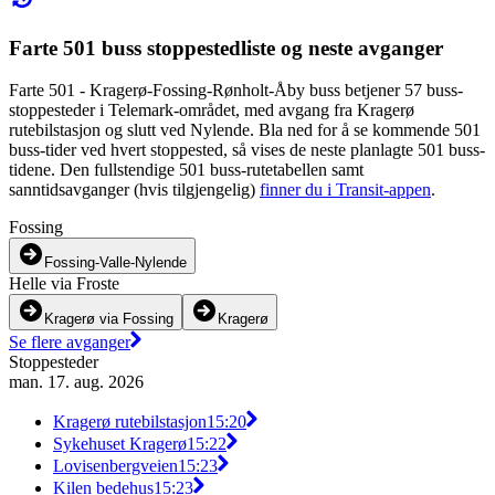
Farte 501 buss stoppestedliste og neste avganger
Farte 501 - Kragerø-Fossing-Rønholt-Åby buss betjener 57 buss-
stoppesteder i Telemark-området, med avgang fra Kragerø
rutebilstasjon og slutt ved Nylende. Bla ned for å se kommende 501
buss-tider ved hvert stoppested, så vises de neste planlagte 501 buss-
tidene. Den fullstendige 501 buss-rutetabellen samt
sanntidsavganger (hvis tilgjengelig)
finner du i Transit-appen
.
Fossing
Fossing-Valle-Nylende
Helle via Froste
Kragerø via Fossing
Kragerø
Se flere avganger
Stoppesteder
man. 17. aug. 2026
Kragerø rutebilstasjon
15:20
Sykehuset Kragerø
15:22
Lovisenbergveien
15:23
Kilen bedehus
15:23