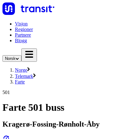
Visjon
Regioner
Partnere
Blogg
Norsk
Norge
Telemark
Farte
501
Farte 501 buss
Kragerø-Fossing-Rønholt-Åby