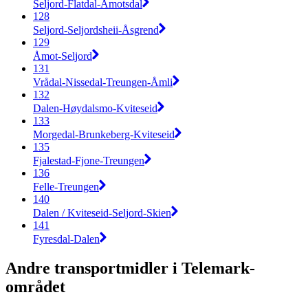
Seljord-Flatdal-Åmotsdal
128
Seljord-Seljordsheii-Åsgrend
129
Åmot-Seljord
131
Vrådal-Nissedal-Treungen-Åmli
132
Dalen-Høydalsmo-Kviteseid
133
Morgedal-Brunkeberg-Kviteseid
135
Fjalestad-Fjone-Treungen
136
Felle-Treungen
140
Dalen / Kviteseid-Seljord-Skien
141
Fyresdal-Dalen
Andre transportmidler i Telemark-
området