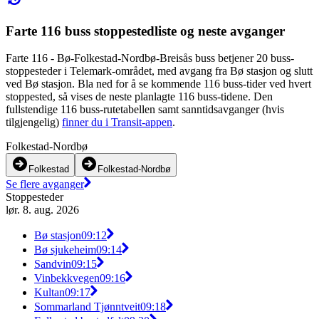
Farte 116 buss stoppestedliste og neste avganger
Farte 116 - Bø-Folkestad-Nordbø-Breisås buss betjener 20 buss-
stoppesteder i Telemark-området, med avgang fra Bø stasjon og slutt
ved Bø stasjon. Bla ned for å se kommende 116 buss-tider ved hvert
stoppested, så vises de neste planlagte 116 buss-tidene. Den
fullstendige 116 buss-rutetabellen samt sanntidsavganger (hvis
tilgjengelig)
finner du i Transit-appen
.
Folkestad-Nordbø
Folkestad
Folkestad-Nordbø
Se flere avganger
Stoppesteder
lør. 8. aug. 2026
Bø stasjon
09:12
Bø sjukeheim
09:14
Sandvin
09:15
Vinbekkvegen
09:16
Kultan
09:17
Sommarland Tjønntveit
09:18