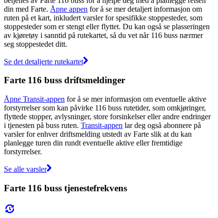
betjenes av Farte 116 buss for å hjelpe deg med å planlegge reisen
din med Farte.
Åpne appen
for å se mer detaljert informasjon om
ruten på et kart, inkludert varsler for spesifikke stoppesteder, som
stoppesteder som er stengt eller flyttet. Du kan også se plasseringen
av kjøretøy i sanntid på rutekartet, så du vet når 116 buss nærmer
seg stoppestedet ditt.
Se det detaljerte rutekartet
Farte 116 buss driftsmeldinger
Åpne Transit-appen
for å se mer informasjon om eventuelle aktive
forstyrrelser som kan påvirke 116 buss rutetider, som omkjøringer,
flyttede stopper, avlysninger, store forsinkelser eller andre endringer
i tjenesten på buss ruten.
Transit-appen
lar deg også abonnere på
varsler for enhver driftsmelding utstedt av Farte slik at du kan
planlegge turen din rundt eventuelle aktive eller fremtidige
forstyrrelser.
Se alle varsler
Farte 116 buss tjenestefrekvens