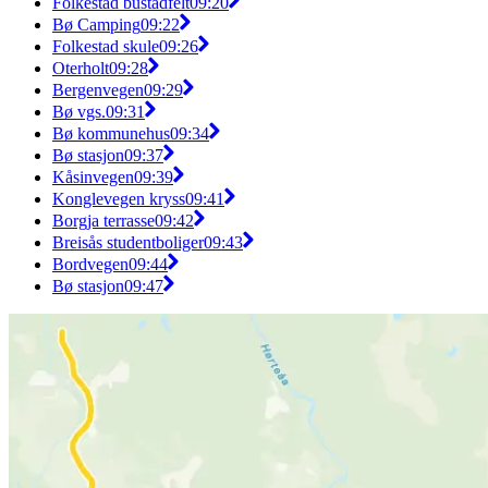
Folkestad bustadfelt
09:20
Bø Camping
09:22
Folkestad skule
09:26
Oterholt
09:28
Bergenvegen
09:29
Bø vgs.
09:31
Bø kommunehus
09:34
Bø stasjon
09:37
Kåsinvegen
09:39
Konglevegen kryss
09:41
Borgja terrasse
09:42
Breisås studentboliger
09:43
Bordvegen
09:44
Bø stasjon
09:47