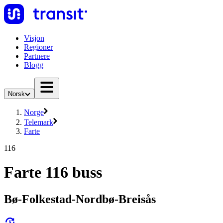
Visjon
Regioner
Partnere
Blogg
Norsk
Norge
Telemark
Farte
116
Farte 116 buss
Bø-Folkestad-Nordbø-Breisås