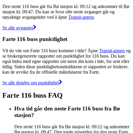
Den neste 116 buss går fra Bø stasjon kl. 09:12 og ankommer til Bø
stasjon kl. 09:47. Du kan se hvor ofte neste avganger går og
nøyaktige avgangstider ved å åpne
Transit-appen
.
Se alle avganger
Farte 116 buss punktlighet
Vil du vite om Farte 116 buss kommer i tide? Åpne
Transit-appen
og
se brukergenererte rapporter om punktlighet for 116 buss. Du kan
også bidra med egne rapporter om turen din kom i tide, for sent eller
tidlig. Siden disse punktlighetsstatistikkene er rapportert av brukere,
kan de avvike fra de offisielle måledataene fra Farte.
Se alle detaljer om punktlighet
Farte 116 buss FAQ
Hva tid går den neste Farte 116 buss fra Bø
stasjon?
Den neste 116 buss går fra Bø stasjon kl. 09:12 og ankommer
Bø stasjon kl. 09:47. Den totale reisetiden for den neste Farte