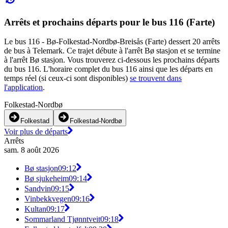
Arrêts et prochains départs pour le bus 116 (Farte)
Le bus 116 - Bø-Folkestad-Nordbø-Breisås (Farte) dessert 20 arrêts
de bus à Telemark. Ce trajet débute à l'arrêt Bø stasjon et se termine
à l'arrêt Bø stasjon. Vous trouverez ci-dessous les prochains départs
du bus 116. L'horaire complet du bus 116 ainsi que les départs en
temps réel (si ceux-ci sont disponibles)
se trouvent dans
l'application
.
Folkestad-Nordbø
Folkestad
Folkestad-Nordbø
Voir plus de départs
Arrêts
sam. 8 août 2026
Bø stasjon
09:12
Bø sjukeheim
09:14
Sandvin
09:15
Vinbekkvegen
09:16
Kultan
09:17
Sommarland Tjønntveit
09:18