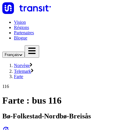
Vision
Régions
Partenaires
Blogue
Français
Norvège
Telemark
Farte
116
Farte : bus 116
Bø-Folkestad-Nordbø-Breisås