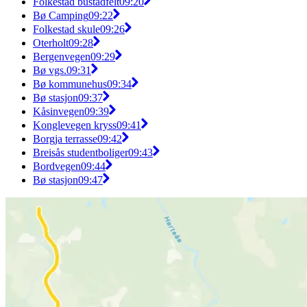
Folkestad bustadfelt
09:20
Bø Camping
09:22
Folkestad skule
09:26
Oterholt
09:28
Bergenvegen
09:29
Bø vgs.
09:31
Bø kommunehus
09:34
Bø stasjon
09:37
Kåsinvegen
09:39
Konglevegen kryss
09:41
Borgja terrasse
09:42
Breisås studentboliger
09:43
Bordvegen
09:44
Bø stasjon
09:47