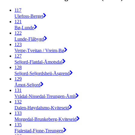
117
Ulefoss-Berget
121
Bø-Lunde
122
Lunde-Flåbygd
123
Verpe-Tveitan / Vreim-Bø
127
Seljord-Flatdal-Åmotsdal
128
Seljord-Seljordsheii-Åsgrend
129
Åmot-Seljord
131
Vrådal-Nissedal-Treungen-Åmli
132
Dalen-Høydalsmo-Kviteseid
133
Morgedal-Brunkeberg-Kviteseid
135
Fjalestad-Fjone-Treungen