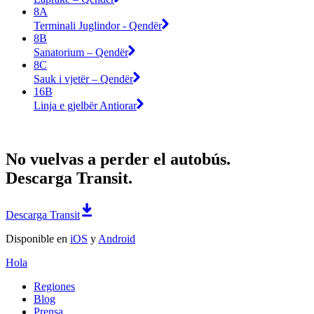
8A
Terminali Juglindor - Qendër
8B
Sanatorium – Qendër
8C
Sauk i vjetër – Qendër
16B
Linja e gjelbër Antiorar
No vuelvas a perder el autobús.
Descarga Transit.
Descarga Transit
Disponible en
iOS
y
Android
Hola
Regiones
Blog
Prensa