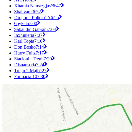
Xhamia Namazgjasë
6:47
Shallvaret
6:52
Drejtoria Policisë A
6:55
Gjykata
7:00
Sabaudin Gabrani
7:04
Inxhinieria
7:07
Karl Topia
7:10
Don Bosko
7:14
Harry Fultz
7:17
Stacioni i Trenit
7:20
Dispanseria
7:24
Tregu 5 Maji
7:27
Farmacia 10
7:30