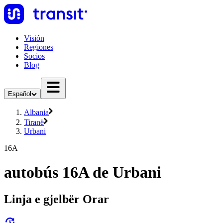
Visión
Regiones
Socios
Blog
Español
Albania
Tiranë
Urbani
16A
autobús 16A de Urbani
Linja e gjelbër Orar