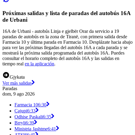
Próximas salidas y lista de paradas del autobús 16A
de Urbani
16A de Urbani - autobús Linja e gjelbër Orar da servicio a 19
paradas de autobús en la zona de Tiranë, con primera salida desde
Farmacia 10 y última parada en Farmacia 10. Desplázate hacia abajo
para ver las próximas llegadas del autobús 16A a cada parada y se
mostrará la próxima salida programada del autobús 16A. Puedes
consultar el horario completo del autobús 16A y las salidas en
tiempo real
en la aplicación
.
Gjykata
Ver más salidas
Paradas
dom, 9 ago 2026
Farmacia 10
6:30
Çajupi
6:33
Odhise Paskali
6:35
Brryli
6:39
Ministria Jashtme
6:41
ATSH
6:45