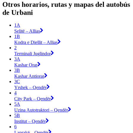
Otros horarios, rutas y mapas del autobús
de Urbani
1A
Selitë – Allias
1B
Kodra e Diellit – Allias
2
Terminali Juglindor
3A
Kashar Orar
3B
Kashar Antiorar
3C
Yrshek – Qendër
4
City Park – Qendër
5A
Uzina Autotraktori – Qendër
5B
Institut – Qendër
6
Laprakë – Qendër