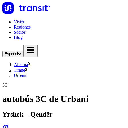
Visión
Regiones
Socios
Blog
Español
Albania
Tiranë
Urbani
3C
autobús 3C de Urbani
Yrshek – Qendër