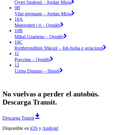
Qytet Studenti – Jordan Misja
9B
Vilat gjermane – Jordan Misja
10A
Materniteti i ri – Qendër
10B
Mihal Grameno – Qendër
10C
Rrethrrotullimi Shkozë – Ish-fusha e aviacionit
11
Porcelan – Qendër
12
Uzina Dinamo – Sharrë
No vuelvas a perder el autobús.
Descarga Transit.
Descarga Transit
Disponible en
iOS
y
Android