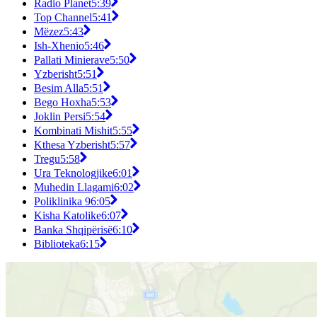
Radio Planet
5:39
Top Channel
5:41
Mëzez
5:43
Ish-Xhenio
5:46
Pallati Minierave
5:50
Yzberisht
5:51
Besim Alla
5:51
Bego Hoxha
5:53
Joklin Persi
5:54
Kombinati Mishit
5:55
Kthesa Yzberisht
5:57
Tregu
5:58
Ura Teknologjike
6:01
Muhedin Llagami
6:02
Poliklinika 9
6:05
Kisha Katolike
6:07
Banka Shqipërisë
6:10
Biblioteka
6:15