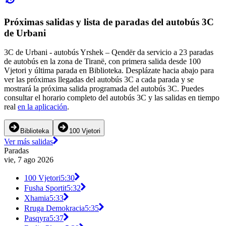
Próximas salidas y lista de paradas del autobús 3C
de Urbani
3C de Urbani - autobús Yrshek – Qendër da servicio a 23 paradas
de autobús en la zona de Tiranë, con primera salida desde 100
Vjetori y última parada en Biblioteka. Desplázate hacia abajo para
ver las próximas llegadas del autobús 3C a cada parada y se
mostrará la próxima salida programada del autobús 3C. Puedes
consultar el horario completo del autobús 3C y las salidas en tiempo
real
en la aplicación
.
Biblioteka
100 Vjetori
Ver más salidas
Paradas
vie, 7 ago 2026
100 Vjetori
5:30
Fusha Sportit
5:32
Xhamia
5:33
Rruga Demokracia
5:35
Pasqyra
5:37