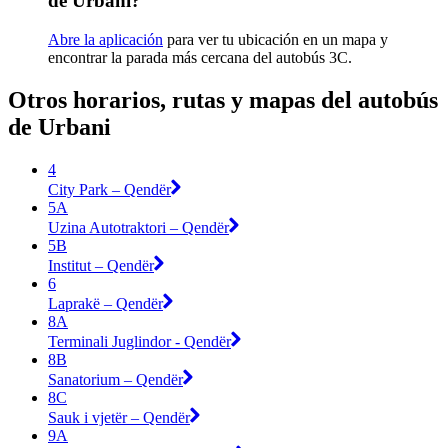
de Urbani?
Abre la aplicación
para ver tu ubicación en un mapa y
encontrar la parada más cercana del autobús 3C.
Otros horarios, rutas y mapas del autobús
de Urbani
4
City Park – Qendër
5A
Uzina Autotraktori – Qendër
5B
Institut – Qendër
6
Laprakë – Qendër
8A
Terminali Juglindor - Qendër
8B
Sanatorium – Qendër
8C
Sauk i vjetër – Qendër
9A