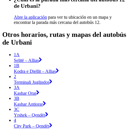
de Urbani?
Abre la aplicación
para ver tu ubicación en un mapa y
encontrar la parada más cercana del autobús 12.
Otros horarios, rutas y mapas del autobús
de Urbani
1A
Selitë – Allias
1B
Kodra e Diellit – Allias
2
Terminali Juglindor
3A
Kashar Orar
3B
Kashar Antiorar
3C
Yrshek – Qendër
4
City Park – Qendër