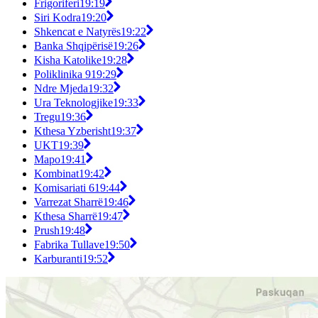
Frigoriferi
19:19
Siri Kodra
19:20
Shkencat e Natyrës
19:22
Banka Shqipërisë
19:26
Kisha Katolike
19:28
Poliklinika 9
19:29
Ndre Mjeda
19:32
Ura Teknologjike
19:33
Tregu
19:36
Kthesa Yzberisht
19:37
UKT
19:39
Mapo
19:41
Kombinat
19:42
Komisariati 6
19:44
Varrezat Sharrë
19:46
Kthesa Sharrë
19:47
Prush
19:48
Fabrika Tullave
19:50
Karburanti
19:52