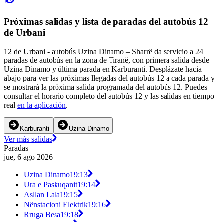
Próximas salidas y lista de paradas del autobús 12
de Urbani
12 de Urbani - autobús Uzina Dinamo – Sharrë da servicio a 24
paradas de autobús en la zona de Tiranë, con primera salida desde
Uzina Dinamo y última parada en Karburanti. Desplázate hacia
abajo para ver las próximas llegadas del autobús 12 a cada parada y
se mostrará la próxima salida programada del autobús 12. Puedes
consultar el horario completo del autobús 12 y las salidas en tiempo
real
en la aplicación
.
Karburanti
Uzina Dinamo
Ver más salidas
Paradas
jue, 6 ago 2026
Uzina Dinamo
19:13
Ura e Paskuqanit
19:14
Asllan Lala
19:15
Nënstacioni Elektrik
19:16
Rruga Besa
19:18