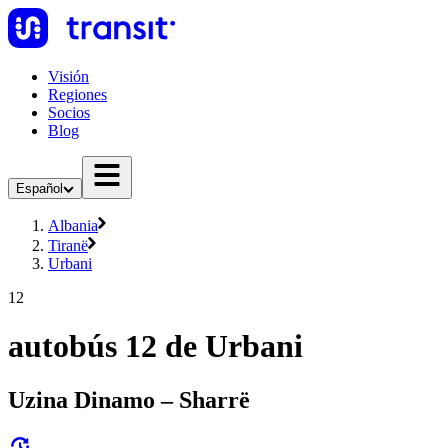
Visión
Regiones
Socios
Blog
Español
Albania
Tiranë
Urbani
12
autobús 12 de Urbani
Uzina Dinamo – Sharrë