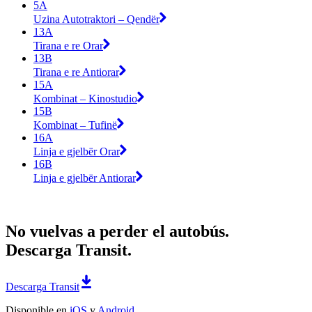
5A
Uzina Autotraktori – Qendër
13A
Tirana e re Orar
13B
Tirana e re Antiorar
15A
Kombinat – Kinostudio
15B
Kombinat – Tufinë
16A
Linja e gjelbër Orar
16B
Linja e gjelbër Antiorar
No vuelvas a perder el autobús.
Descarga Transit.
Descarga Transit
Disponible en
iOS
y
Android