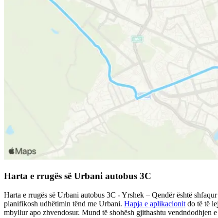
Harta e rrugës së Urbani autobus 3C
Harta e rrugës së Urbani autobus 3C - Yrshek – Qendër është shfaqur m
planifikosh udhëtimin tënd me Urbani.
Hapja e aplikacionit
do të të l
mbyllur apo zhvendosur. Mund të shohësh gjithashtu vendndodhjen e mj