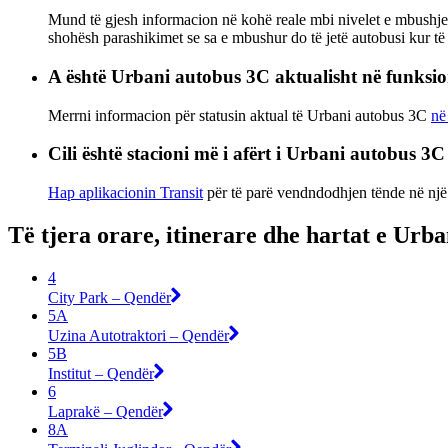
Mund të gjesh informacion në kohë reale mbi nivelet e mbushje
shohësh parashikimet se sa e mbushur do të jetë autobusi kur të 
A është Urbani autobus 3C aktualisht në funksi
Merrni informacion për statusin aktual të Urbani autobus 3C
në
Cili është stacioni më i afërt i Urbani autobus 3
Hap aplikacionin Transit
për të parë vendndodhjen tënde në një h
Të tjera orare, itinerare dhe hartat e Urb
4
City Park – Qendër
5A
Uzina Autotraktori – Qendër
5B
Institut – Qendër
6
Laprakë – Qendër
8A