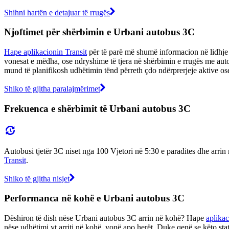
Shihni hartën e detajuar të rrugës
Njoftimet për shërbimin e Urbani autobus 3C
Hape aplikacionin Transit
për të parë më shumë informacion në lidhje 
vonesat e mëdha, ose ndryshime të tjera në shërbimin e rrugës me aut
mund të planifikosh udhëtimin tënd përreth çdo ndërprerjeje aktive os
Shiko të gjitha paralajmërimet
Frekuenca e shërbimit të Urbani autobus 3C
Autobusi tjetër 3C niset nga 100 Vjetori në 5:30 e paradites dhe arri
Transit
.
Shiko të gjitha nisjet
Performanca në kohë e Urbani autobus 3C
Dëshiron të dish nëse Urbani autobus 3C arrin në kohë? Hape
aplikac
nëse udhëtimi yt arriti në kohë, vonë apo herët. Duke qenë se këto sta