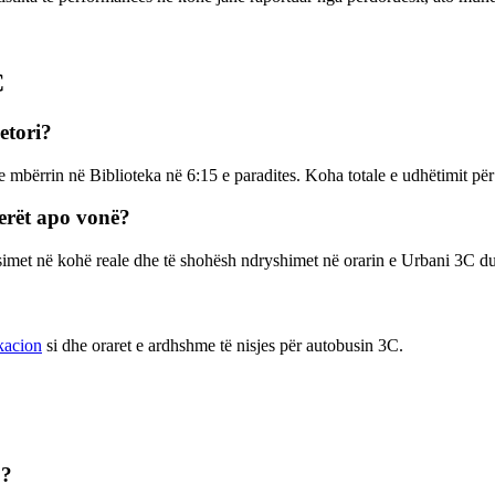
C
etori?
he mbërrin në Biblioteka në 6:15 e paradites. Koha totale e udhëtimit 
erët apo vonë?
ësimet në kohë reale dhe të shohësh ndryshimet në orarin e Urbani 3C 
kacion
si dhe oraret e ardhshme të nisjes për autobusin 3C.
 ?