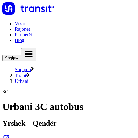
Vizion
Rajonet
Partnerët
Blog
Shqip
Shqipëri
Tiranë
Urbani
3C
Urbani 3C autobus
Yrshek – Qendër