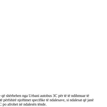
ve që shërbehen nga Urbani autobus 3C për të të ndihmuar të
 përfshirë njoftimet specifike të ndalesave, si ndalesat që janë
C po afrohet në ndalesën tënde.