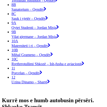
Terminali Juglindor - Qendër
8B
Sanatorium – Qendër
8C
Sauk i vjetër – Qendër
9A
Qytet Studenti – Jordan Misja
9B
Vilat gjermane – Jordan Misja
10A
Materniteti i ri – Qendër
10B
Mihal Grameno – Qendër
10C
Rrethrrotullimi Shkozë – Ish-fusha e aviacionit
11
Porcelan – Qendër
12
Uzina Dinamo – Sharrë
Kurrë mos e humb autobusin përsëri.
Shkarko Transit.