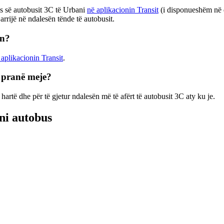
s së autobusit 3C të Urbani
në aplikacionin Transit
(i disponueshëm në d
arrijë në ndalesën tënde të autobusit.
on?
 aplikacionin Transit
.
C pranë meje?
artë dhe për të gjetur ndalesën më të afërt të autobusit 3C aty ku je.
ani autobus