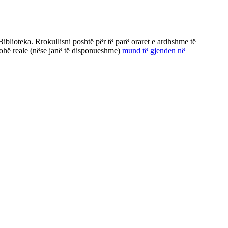
lioteka. Rrokullisni poshtë për të parë oraret e ardhshme të
 kohë reale (nëse janë të disponueshme)
mund të gjenden në