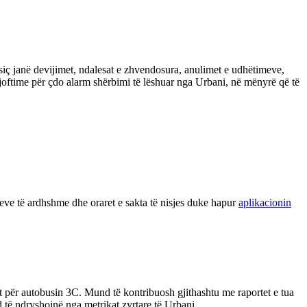
siç janë devijimet, ndalesat e zhvendosura, anulimet e udhëtimeve,
njoftime për çdo alarm shërbimi të lëshuar nga Urbani, në mënyrë që të
meve të ardhshme dhe oraret e sakta të nisjes duke hapur
aplikacionin
 për autobusin 3C. Mund të kontribuosh gjithashtu me raportet e tua
d të ndryshojnë nga metrikat zyrtare të Urbani.