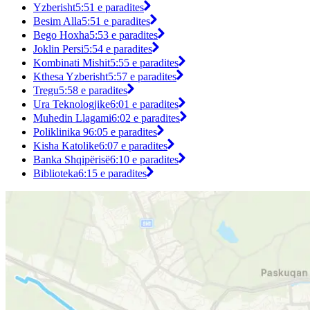
Yzberisht
5:51 e paradites
Besim Alla
5:51 e paradites
Bego Hoxha
5:53 e paradites
Joklin Persi
5:54 e paradites
Kombinati Mishit
5:55 e paradites
Kthesa Yzberisht
5:57 e paradites
Tregu
5:58 e paradites
Ura Teknologjike
6:01 e paradites
Muhedin Llagami
6:02 e paradites
Poliklinika 9
6:05 e paradites
Kisha Katolike
6:07 e paradites
Banka Shqipërisë
6:10 e paradites
Biblioteka
6:15 e paradites