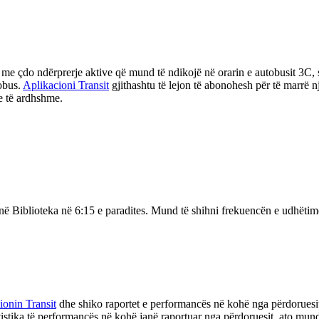
me çdo ndërprerje aktive që mund të ndikojë në orarin e autobusit 3C, 
obus.
Aplikacioni Transit
gjithashtu të lejon të abonohesh për të marrë 
e të ardhshme.
n në Biblioteka në 6:15 e paradites. Mund të shihni frekuencën e udhëti
ionin Transit
dhe shiko raportet e performancës në kohë nga përdoruesit
tistika të performancës në kohë janë raportuar nga përdoruesit, ato mun