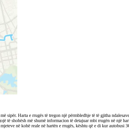
ë sipër. Harta e rrugës të tregon një përmbledhje të të gjitha ndalesa
ejojë të shohësh më shumë informacion të detajuar mbi rrugën në një hartë
eteve në kohë reale në hartën e rrugës, kështu që e di kur autobusi 3