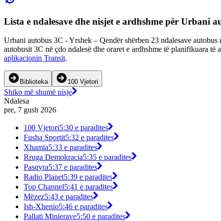
Lista e ndalesave dhe nisjet e ardhshme për Urbani 
Urbani autobus 3C - Yrshek – Qendër shërben 23 ndalesave autobus në 
autobusit 3C në çdo ndalesë dhe oraret e ardhshme të planifikuara të a
aplikacionin Transit
.
Biblioteka
100 Vjetori
Shiko më shumë nisje
Ndalesa
pre, 7 gush 2026
100 Vjetori
5:30 e paradites
Fusha Sportit
5:32 e paradites
Xhamia
5:33 e paradites
Rruga Demokracia
5:35 e paradites
Pasqyra
5:37 e paradites
Radio Planet
5:39 e paradites
Top Channel
5:41 e paradites
Mëzez
5:43 e paradites
Ish-Xhenio
5:46 e paradites
Pallati Minierave
5:50 e paradites