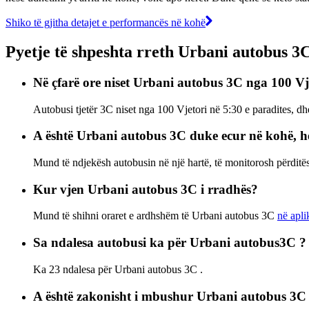
Shiko të gjitha detajet e performancës në kohë
Pyetje të shpeshta rreth Urbani autobus 3
Në çfarë ore niset Urbani autobus 3C nga 100 Vj
Autobusi tjetër 3C niset nga 100 Vjetori në 5:30 e paradites, d
A është Urbani autobus 3C duke ecur në kohë, h
Mund të ndjekësh autobusin në një hartë, të monitorosh përdit
Kur vjen Urbani autobus 3C i rradhës?
Mund të shihni oraret e ardhshëm të Urbani autobus 3C
në apli
Sa ndalesa autobusi ka për Urbani autobus3C ?
Ka 23 ndalesa për Urbani autobus 3C .
A është zakonisht i mbushur Urbani autobus 3C