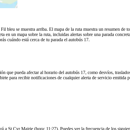
Fil bleu se muestra arriba. El mapa de la ruta muestra un resumen de tod
a en un mapa sobre la ruta, incluidas alertas sobre una parada concret
brás cuándo está cerca de tu parada el autobús 17.
ón que pueda afectar al horario del autobús 17, como desvíos, traslados
irte para recibir notificaciones de cualquier alerta de servicio emitida 
rá a St Cyr Mairie (hora: 11:27). Puedes ver la frecuencia de los siguie