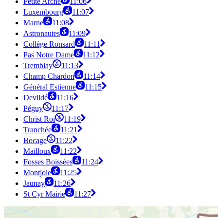
Petite Arche
11:06
Luxembourg
11:07
Marne
11:08
Astronautes
11:09
Collège Ronsard
11:11
Pas Notre Dame
11:12
Tremblay
11:13
Champ Chardon
11:14
Général Estienne
11:15
Devildé
11:16
Péguy
11:17
Christ Roi
11:19
Tranchée
11:21
Bocage
11:22
Mailloux
11:22
Fosses Boissées
11:24
Montjoie
11:25
Jaunay
11:26
St Cyr Mairie
11:27