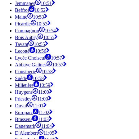
Jemmapes
10:51
Beffroi
10:52
Maine
10:53
Picardie
10:53
Compagnon
10:54
Bois Aubry
10:55
Tavant
10:55
Lecotté
10:56
Lycée Choiseul
10:57
Abbaye Gatines
10:57
Cousinerie
10:58
Suède
10:58
Milletière
10:59
Huygens
11:00
Priestley
11:00
Duval
11:01
Europarc
11:02
Brassens
11:03
Danemark
11:04
D'Alembert
11:05