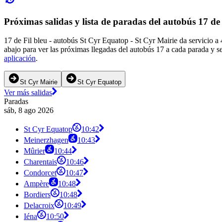
Próximas salidas y lista de paradas del autobús 17 de 
17 de Fil bleu - autobús St Cyr Equatop - St Cyr Mairie da servicio a
abajo para ver las próximas llegadas del autobús 17 a cada parada y s
aplicación
.
St Cyr Mairie
St Cyr Equatop
Ver más salidas
Paradas
sáb, 8 ago 2026
St Cyr Equatop
10:42
Meinerzhagen
10:43
Mûrier
10:44
Charentais
10:46
Condorcet
10:47
Ampère
10:48
Bordiers
10:48
Delacroix
10:49
Iéna
10:50