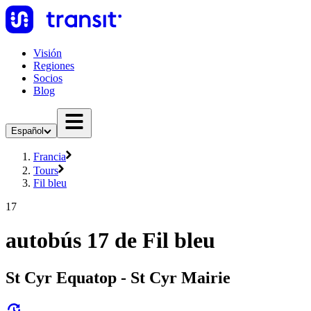
Visión
Regiones
Socios
Blog
Español
Francia
Tours
Fil bleu
17
autobús 17 de Fil bleu
St Cyr Equatop - St Cyr Mairie