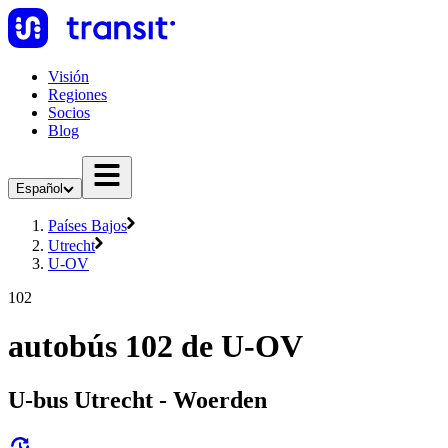
Visión
Regiones
Socios
Blog
Español
Países Bajos
Utrecht
U-OV
102
autobús 102 de U-OV
U-bus Utrecht - Woerden