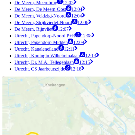
De Meern, Meernbrug
12:02
De Meern, De Meern-Oost
12:04
De Meern, Veldzigt-Noord
12:04
De Meern, Strijkviertel-Noord
12:06
De Meern, Rijnvliet
12:07
Utrecht, Papendorp-Noord P+R
12:08
Utrecht, Papendorp-Midden
12:09
Utrecht, Kanaleneiland
12:11
Utrecht, Koningin Wilhelminalaan
12:13
Utrecht, Dr. M.A. Tellegenlaan
12:15
Utrecht, CS Jaarbeurszijde
12:18