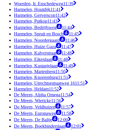
Woerden, Ir. Enschedeweg
11:39
Harmelen, Houtdijk
11:41
Harmelen, Gerverscop
11:42
Harmelen, Putkop
11:43
Harmelen, Bedrijfsweg
11:44
Harmelen, Spruit en Bosch
11:45
Harmelen, Noordergaard
11:46
Harmelen, Huize Gaza
11:47
Harmelen, Kalverstraat
11:48
Harmelen, Eikenlaan
11:48
Harmelen, Kastanjelaan
11:49
Harmelen, Marienberg
11:50
Harmelen, Knorrenburg
11:51
Harmelen, Utrechtsestraatweg 16
11:51
Harmelen, Heldam
11:52
De Meern, Alpha Omega
11:54
De Meern, Wiericke
11:56
De Meern, Veldhuizen
11:57
De Meern, Europaweg
11:58
De Meern, De Balije
12:00
De Meern, Boekbinderslaan
12:01