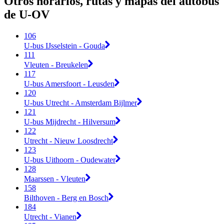
Otros horarios, rutas y mapas del autobús
de U-OV
106
U-bus IJsselstein - Gouda
111
Vleuten - Breukelen
117
U-bus Amersfoort - Leusden
120
U-bus Utrecht - Amsterdam Bijlmer
121
U-bus Mijdrecht - Hilversum
122
Utrecht - Nieuw Loosdrecht
123
U-bus Uithoorn - Oudewater
128
Maarssen - Vleuten
158
Bilthoven - Berg en Bosch
184
Utrecht - Vianen