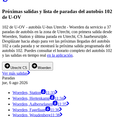
Próximas salidas y lista de paradas del autobús 102
de U-OV
102 de U-OV - autobús U-bus Utrecht - Woerden da servicio a 37
paradas de autobús en la zona de Utrecht, con primera salida desde
Woerden, Station y última parada en Utrecht, CS Jaarbeurszijde.
Desplázate hacia abajo para ver las próximas llegadas del autobús
102 a cada parada y se mostrará la próxima salida programada del
autobús 102. Puedes consultar el horario completo del autobús 102
y las salidas en tiempo real
en la aplicación
.
Utrecht CS
Woerden
Ver más salidas
Paradas
jue, 6 ago 2026
Woerden, Station
11:33
Woerden, Hertenkamp
11:34
Woerden, Aalberselanen
11:35
Woerden, Fagellaan
11:36
Woerden, Woudenberg
11:38