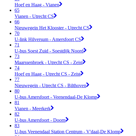
Hoef en Haag - Vianen
65
Vianen - Utrecht CS
66
Nieuwegein Het Klooster - Utrecht CS
70
U-link Hilversum - Amersfoort CS
71
U-bus Soest Zuid - Soestdijk Noord
73
Maarssenbroek - Utrecht CS - Zeist
74
Hoef en Haag - Utrecht CS - Zeist
77
Nieuwegein - Utrecht CS - Bilthoven
80
U-bus Amersfoort - Veenendaal-De Klomp
81
Vianen - Meerkerk
82
U-bus Amersfoort - Doorn
83
U-bus Veenendaal Station Centrum - V'daal-De Klomp