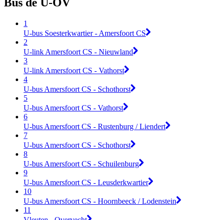
Bus de U-OV
1
U-bus Soesterkwartier - Amersfoort CS
2
U-link Amersfoort CS - Nieuwland
3
U-link Amersfoort CS - Vathorst
4
U-bus Amersfoort CS - Schothorst
5
U-bus Amersfoort CS - Vathorst
6
U-bus Amersfoort CS - Rustenburg / Liendert
7
U-bus Amersfoort CS - Schothorst
8
U-bus Amersfoort CS - Schuilenburg
9
U-bus Amersfoort CS - Leusderkwartier
10
U-bus Amersfoort CS - Hoornbeeck / Lodenstein
11
Vleuten - Overvecht