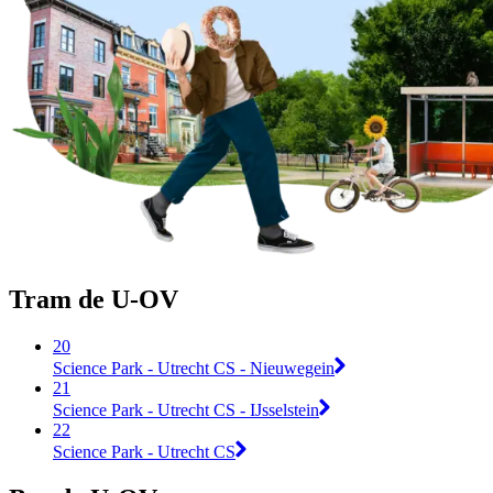
Tram de U-OV
20
Science Park - Utrecht CS - Nieuwegein
21
Science Park - Utrecht CS - IJsselstein
22
Science Park - Utrecht CS