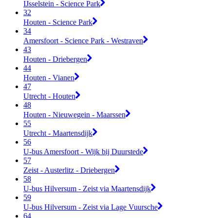
IJsselstein - Science Park
32
Houten - Science Park
34
Amersfoort - Science Park - Westraven
43
Houten - Driebergen
44
Houten - Vianen
47
Utrecht - Houten
48
Houten - Nieuwegein - Maarssen
55
Utrecht - Maartensdijk
56
U-bus Amersfoort - Wijk bij Duurstede
57
Zeist - Austerlitz - Driebergen
58
U-bus Hilversum - Zeist via Maartensdijk
59
U-bus Hilversum - Zeist via Lage Vuursche
64