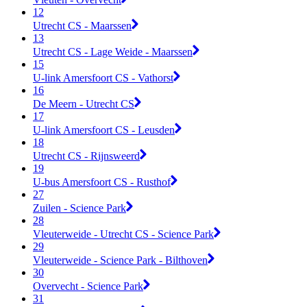
12
Utrecht CS - Maarssen
13
Utrecht CS - Lage Weide - Maarssen
15
U-link Amersfoort CS - Vathorst
16
De Meern - Utrecht CS
17
U-link Amersfoort CS - Leusden
18
Utrecht CS - Rijnsweerd
19
U-bus Amersfoort CS - Rusthof
27
Zuilen - Science Park
28
Vleuterweide - Utrecht CS - Science Park
29
Vleuterweide - Science Park - Bilthoven
30
Overvecht - Science Park
31