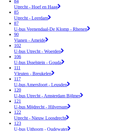
84
Utrecht - Hoef en Haag
85
Utrecht - Leerdam
87
U-bus Veenendaal-De Klomp - Rhenen
90
Vianen - Ameide
102
U-bus Utrecht - Woerden
106
U-bus IJsselstein - Gouda
111
Vleuten - Breukelen
117
U-bus Amersfoort - Leusden
120
U-bus Utrecht - Amsterdam Bijlmer
121
U-bus Mijdrecht - Hilversum
122
Utrecht - Nieuw Loosdrecht
123
U-bus Uithoorn - Oudewater