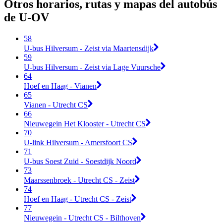
Otros horarios, rutas y mapas del autobús
de U-OV
58
U-bus Hilversum - Zeist via Maartensdijk
59
U-bus Hilversum - Zeist via Lage Vuursche
64
Hoef en Haag - Vianen
65
Vianen - Utrecht CS
66
Nieuwegein Het Klooster - Utrecht CS
70
U-link Hilversum - Amersfoort CS
71
U-bus Soest Zuid - Soestdijk Noord
73
Maarssenbroek - Utrecht CS - Zeist
74
Hoef en Haag - Utrecht CS - Zeist
77
Nieuwegein - Utrecht CS - Bilthoven