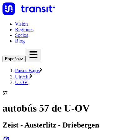
Visión
Regiones
Socios
Blog
Español
Países Bajos
Utrecht
U-OV
57
autobús 57 de U-OV
Zeist - Austerlitz - Driebergen