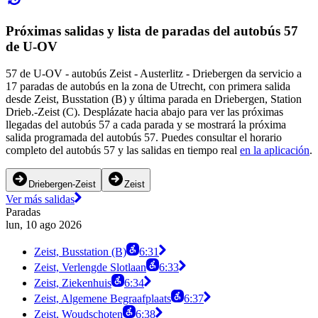
Próximas salidas y lista de paradas del autobús 57
de U-OV
57 de U-OV - autobús Zeist - Austerlitz - Driebergen da servicio a
17 paradas de autobús en la zona de Utrecht, con primera salida
desde Zeist, Busstation (B) y última parada en Driebergen, Station
Drieb.-Zeist (C). Desplázate hacia abajo para ver las próximas
llegadas del autobús 57 a cada parada y se mostrará la próxima
salida programada del autobús 57. Puedes consultar el horario
completo del autobús 57 y las salidas en tiempo real
en la aplicación
.
Driebergen-Zeist
Zeist
Ver más salidas
Paradas
lun, 10 ago 2026
Zeist, Busstation (B)
6:31
Zeist, Verlengde Slotlaan
6:33
Zeist, Ziekenhuis
6:34
Zeist, Algemene Begraafplaats
6:37
Zeist, Woudschoten
6:38