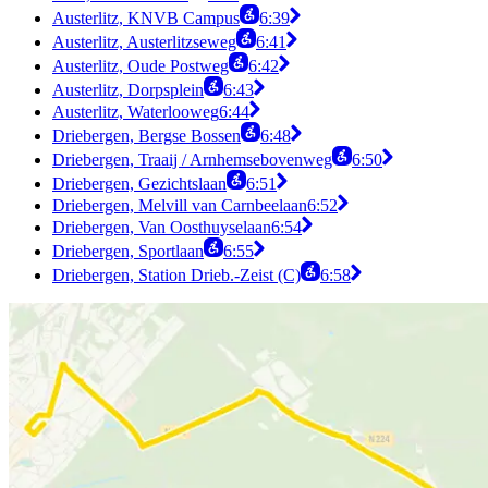
Austerlitz, KNVB Campus
6:39
Austerlitz, Austerlitzseweg
6:41
Austerlitz, Oude Postweg
6:42
Austerlitz, Dorpsplein
6:43
Austerlitz, Waterlooweg
6:44
Driebergen, Bergse Bossen
6:48
Driebergen, Traaij / Arnhemsebovenweg
6:50
Driebergen, Gezichtslaan
6:51
Driebergen, Melvill van Carnbeelaan
6:52
Driebergen, Van Oosthuyselaan
6:54
Driebergen, Sportlaan
6:55
Driebergen, Station Drieb.-Zeist (C)
6:58